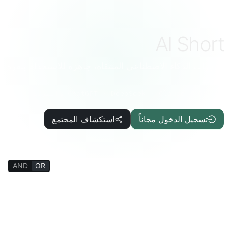
AI Short
موجهات الذكاء الاصطناعي المنتقاة، جاهزة للاستخدام بنقرة
واحدة
ChatGPT · DeepSeek · Claude · Gemini والمزيد
تسجيل الدخول مجاناً
استكشاف المجتمع
AND
OR
FILTERS
مساعد الكتابة
مقال/تقرير
تكنولوجيا المعلومات/البرمجة
الذكاء الاصطناعي
جودة الحياة
معلومات ممتعة
موسوعة الحياة
علم النفس/الاجتماع
الفلسفة/الدين