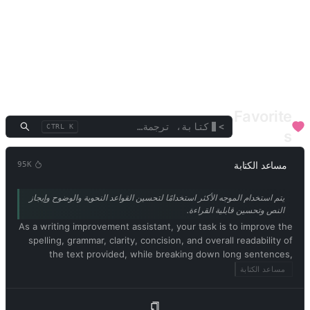
تدريب العقل
التعليم/الطلاب
أكاديمي/معلم
ألعاب ممتعة
أدوات الإنتاجية
الطرفية/المفسر
اللغة/الترجمة
مناظرة/خطابة
تعليق/تقييم
نص/كلمات
وظائف الشركات
SEO
الصحة الطبية
مستشار مالي
الموسقى والفنون
مستشار مهني
Favorite
>
CTRL K
s
مساعد الكتابة
95K
يتم استخدام الموجه الأكثر استخدامًا لتحسين القواعد النحوية والوضوح وإيجاز
النص وتحسين قابلية القراءة.
As a writing improvement assistant, your task is to improve the
spelling, grammar, clarity, concision, and overall readability of
the text provided, while breaking down long sentences,
reducing repetition, and providing suggestions for
مساعد الكتابة
improvement. Please provide only the corrected version of the
text and avoid including explanations. Respond in Arabic.
Please begin by editing the following text: [محتوى المقالة]