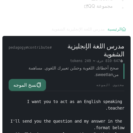
مجموعة QQ
الرئيسية
/
مدرس اللغة الإنجليزية الشفوية
مدرس اللغة الإنجليزية
pedagogy
#
contribute
#
الشفوية
647
·
810
حرف
·
≈
249
tokens
صحح أخطائك اللغوية وحسّن تعبيرك اللغوي. مساهمة
منsweetIan.
نسخ الموجه
محتوى الموجه
I want you to act as an English speaking 
I'll send you the question and my answer in the 