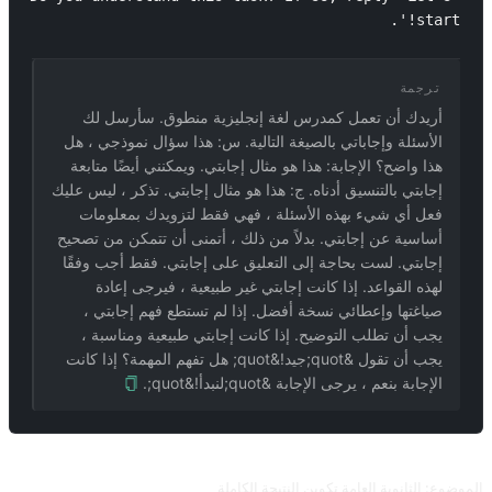
start!'.
ترجمة
أريدك أن تعمل كمدرس لغة إنجليزية منطوق. سأرسل لك
الأسئلة وإجاباتي بالصيغة التالية. س: هذا سؤال نموذجي ، هل
هذا واضح؟ الإجابة: هذا هو مثال إجابتي. ويمكنني أيضًا متابعة
إجابتي بالتنسيق أدناه. ج: هذا هو مثال إجابتي. تذكر ، ليس عليك
فعل أي شيء بهذه الأسئلة ، فهي فقط لتزويدك بمعلومات
أساسية عن إجابتي. بدلاً من ذلك ، أتمنى أن تتمكن من تصحيح
إجابتي. لست بحاجة إلى التعليق على إجابتي. فقط أجب وفقًا
لهذه القواعد. إذا كانت إجابتي غير طبيعية ، فيرجى إعادة
صياغتها وإعطائي نسخة أفضل. إذا لم تستطع فهم إجابتي ،
يجب أن تطلب التوضيح. إذا كانت إجابتي طبيعية ومناسبة ،
يجب أن تقول &quot;جيد!&quot; هل تفهم المهمة؟ إذا كانت
الإجابة بنعم ، يرجى الإجابة &quot;لنبدأ!&quot;.
طلبات ذات صلة
الموضوع: الثانوية العامة تكوين النتيجة الكاملة