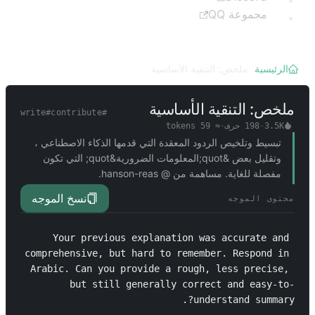
مجموعة QQ
الرئيسية
/
ملخص: التنقية الأساسية
ملخص: التنقية الأساسية
write
#
contribute
#
3.5K
·
198
حرف
·
≈
59
tokens
تبسيط وتلخيص الردود المعقدة التي قدمها الذكاء الاصطناعي ،
وتقليل بعض &quot;المعلومات الضرورية&quot; التي تكون
مفصلة للغاية. مساهمة من @ hanson-reas.
نسخ الموجه
محتوى الموجه
Your previous explanation was accurate and 
comprehensive, but hard to remember. Respond in 
Arabic. Can you provide a rough, less precise, 
but still generally correct and easy-to-
understand summary?.