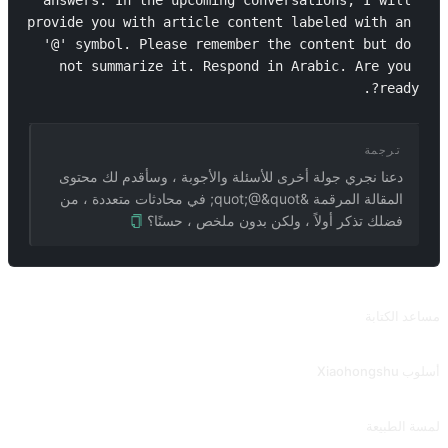
answers. In the upcoming conversations, I will 
provide you with article content labeled with an 
'@' symbol. Please remember the content but do 
not summarize it. Respond in Arabic. Are you 
ready?.
ترجمة
دعنا نجري جولة أخرى للأسئلة والأجوبة ، وسأقدم لك محتوى
المقالة المرقمة &quot;@&quot; في محادثات متعددة ، من
فضلك تذكر أولاً ، ولكن بدون ملخص ، حسنًا؟
طلبات ذات صلة
مساعد الكتابة
يتم استخدام الموجه الأكثر استخدامًا لتحسين القواعد النحوية والوضوح وإيجاز النص وتحسين قابلية القراءة.
أسلوب Xiaohongshu
أعد كتابة النص بأسلوب Emoji مشابه لـ Little Red Book.
لمسة الطبيعة
سيكون مصقولًا بأسلوب الطبيعة ، أو يمكن أن يوفر أسلوب الكتابة الذي تريد محاكاته. مساهمة من @ Pfyuan77.