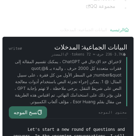
مجموعة QQ
الرئيسية
/
البيانات الجماعية: المدخلات
البيانات الجماعية: المدخلات
write
#
3.7K
·
236
حرف
·
≈
72
tokens
·
المصدر
لاختراق حد الإدخال في ChatGPT ، يمكنك تقسيم المقالة إلى
فقرات متعددة كل 2000 حرف ، والبدء بـ &quot;@
number&quot; في السطر الأول من كل فقرة ، على سبيل
المثال: @ 1. يمكن إجراء تجزئة النص باستخدام أدوات معالجة
النص على شريط التنقل. يرجى ملاحظة ، لا تهتم بإجابة GPT ،
فلن يؤثر ذلك على استخدامك النهائي. تم اقتباس هذه الطريقة
من مقال بقلم Esor Huang ، مؤلف ألعاب الكمبيوتر.
نسخ الموجه
محتوى الموجه
Let's start a new round of questions and 