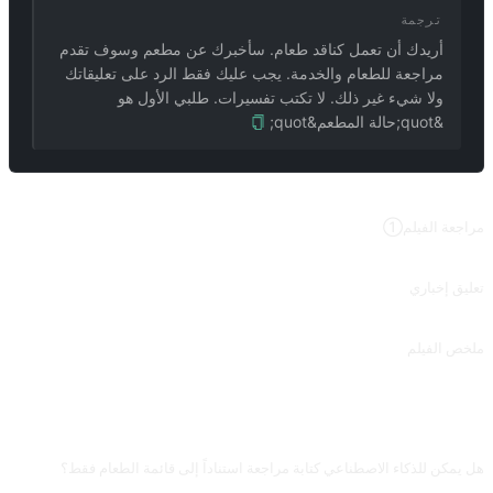
ترجمة
أريدك أن تعمل كناقد طعام. سأخبرك عن مطعم وسوف تقدم
مراجعة للطعام والخدمة. يجب عليك فقط الرد على تعليقاتك
ولا شيء غير ذلك. لا تكتب تفسيرات. طلبي الأول هو
&quot;حالة المطعم&quot;
طلبات ذات صلة
مراجعة الفيلم①
قم بمراجعة الأفلام من حيث الحبكة والتمثيل والتصوير السينمائي والإخراج والموسيقى وغير ذلك.
تعليق إخباري
ناقش الحلول ووجهات النظر المحتملة حول القضايا المتعلقة بقصة إخبارية أو موضوع.
ملخص الفيلم
قم بتقديم محتوى المسلسل التلفزيوني أو الفيلم المحدد من وجهات نظر متعددة مثل الخلفية الإبداعية وفريق الإنتاج والمؤامرة. مساهمة من @ zhuxingy1.
الأسئلة الشائعة
هل يمكن للذكاء الاصطناعي كتابة مراجعة استناداً إلى قائمة الطعام فقط؟
ممكن، لكن أجزاء النكهة والخدمة ستكون مختلقة. قدّم تفاصيل حقيقية للزيارة: سرعة