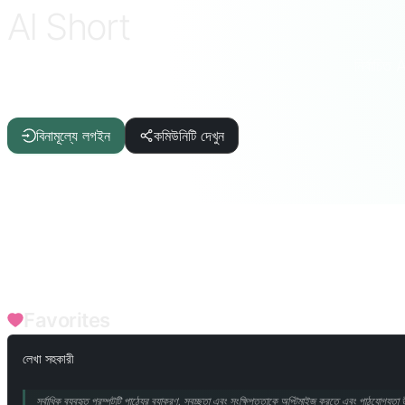
AI Short
নির্বাচিত
ChatGPT · DeepSeek · Claude · Gemini এবং আরো
বিনামূল্যে লগইন
কমিউনিটি দেখুন
FILTERS
লেখা সহায়ক
নিবন্ধ/প্রতিবেদন
আইটি/প্রোগ্রামিং
এআই
জীবনযাত্রার মান
টার্মিনাল/ইন্টারপ্রেটার
ভাষা/অনুবাদ
বিতর্ক/বক্তৃতা
পর্যালোচনা/মূল্যায়ন
পাঠ্য/শব
Favorites
লেখা সহকারী
সর্বাধিক ব্যবহৃত প্রম্পটটি পাঠ্যের ব্যাকরণ, স্বচ্ছতা এবং সংক্ষিপ্ততাকে অপ্টিমাইজ করতে এবং পাঠযোগ্যত