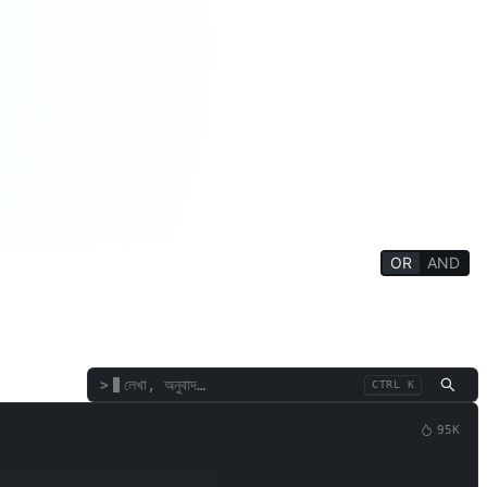
OR
AND
শিক্ষা/ছাত্র
একাডেমিক/শিক্ষক
মজার গেমস
উৎপাদনশীলতা সরঞ্জাম
পেশাদার পরামর্শদাতা
>
CTRL K
95K