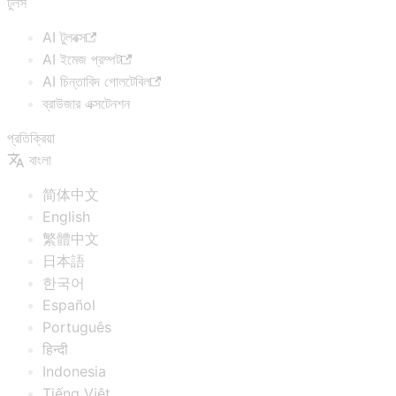
টুলস
AI টুলবক্স
AI ইমেজ প্রম্পট
AI চিন্তাবিদ গোলটেবিল
ব্রাউজার এক্সটেনশন
প্রতিক্রিয়া
বাংলা
简体中文
English
繁體中文
日本語
한국어
Español
Português
हिन्दी
Indonesia
Tiếng Việt