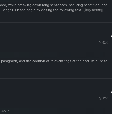
rovided, while breaking down long sentences, reducing repetition, and
li. Please begin by editing the following text: [নিবন্ধ বিষয়বস্তু]
62K
 paragraph, and the addition of relevant tags at the end. Be sure to
37K
ে অবদান।