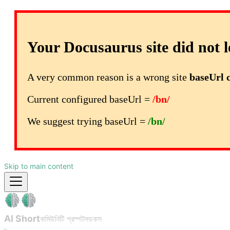
Your Docusaurus site did not l
A very common reason is a wrong site
baseUrl 
Current configured baseUrl =
/bn/
We suggest trying baseUrl =
/bn/
Skip to main content
AI Short
কমিউনিটি প্রম্পটস
ডকস