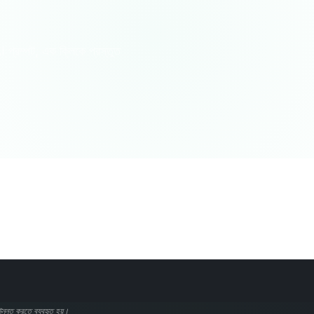
 AI প্রম্পট, এক ক্লিকে প্রস্তুত
মজার তথ্য
জীবন বিশ্বকোষ
মনোবিজ্ঞান/সামাজিক
দর্শন/ধর্ম
চিন্তার প্রশিক্ষণ
্দ
কর্পোরেট ফাংশন
এসইও
চিকিৎসা স্বাস্থ্য
আর্থিক উপদেষ্টা
সঙ্গীত ও শিল্প
া উন্নত করতে ব্যবহৃত হয়।