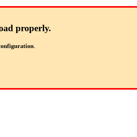
oad properly.
configuration
.