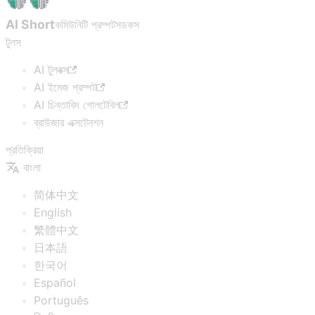
AI Short
কমিউনিটি প্রম্পটস
ডকস
টুলস
AI টুলবক্স
AI ইমেজ প্রম্পট
AI চিন্তাবিদ গোলটেবিল
ব্রাউজার এক্সটেনশন
প্রতিক্রিয়া
বাংলা
简体中文
English
繁體中文
日本語
한국어
Español
Português