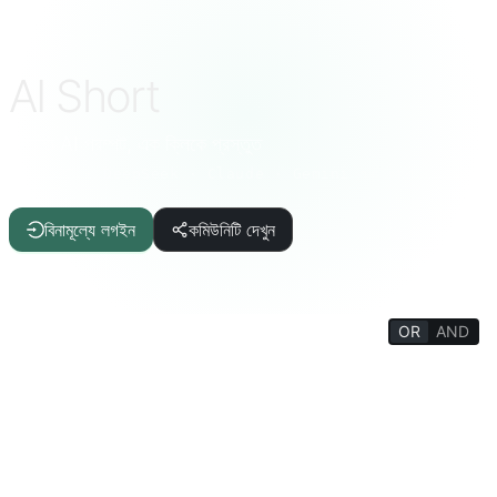
AI Short
নির্বাচিত AI প্রম্পট, এক ক্লিকে প্রস্তুত
ChatGPT · DeepSeek · Claude · Gemini এবং আরো
বিনামূল্যে লগইন
কমিউনিটি দেখুন
OR
AND
FILTERS
লেখা সহায়ক
নিবন্ধ/প্রতিবেদন
আইটি/প্রোগ্রামিং
এআই
জীবনযাত্রার মান
মজার তথ্য
জীবন বিশ্বকোষ
মনোবিজ্ঞান/সামাজিক
দর্শন/ধর্ম
চিন্তার প্রশিক্ষণ
শিক্ষা/ছাত্র
একাডেমিক/শিক্ষক
মজার গেমস
উৎপাদনশীলতা সরঞ্জাম
টার্মিনাল/ইন্টারপ্রেটার
ভাষা/অনুবাদ