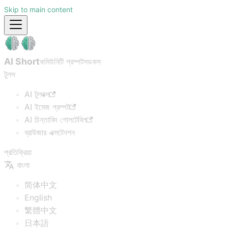
Skip to main content
AI Short
কমিউনিটি প্রম্পটস
ডকস
টুলস
AI টুলবক্স
AI ইমেজ প্রম্পট
AI চিন্তাবিদ গোলটেবিল
ব্রাউজার এক্সটেনশন
প্রতিক্রিয়া
বাংলা
简体中文
English
繁體中文
日本語