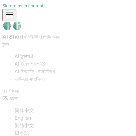
Skip to main content
AI Short
কমিউনিটি প্রম্পটস
ডকস
টুলস
AI টুলবক্স
AI ইমেজ প্রম্পট
AI চিন্তাবিদ গোলটেবিল
ব্রাউজার এক্সটেনশন
প্রতিক্রিয়া
বাংলা
简体中文
English
繁體中文
日本語