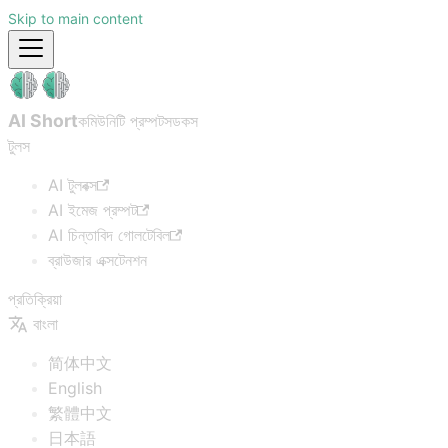
Skip to main content
AI Short
কমিউনিটি প্রম্পটস
ডকস
টুলস
AI টুলবক্স
AI ইমেজ প্রম্পট
AI চিন্তাবিদ গোলটেবিল
ব্রাউজার এক্সটেনশন
প্রতিক্রিয়া
বাংলা
简体中文
English
繁體中文
日本語