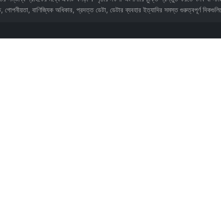
তি, গোপনীয়তা, বাণিজ্যিক অধিকার, প্রদত্ত ডেটা, ডেটার ব্যবহার ইত্যাদির সমস্ত গুরুত্বপূর্ণ দিকগু
্তি, intellectual property মালিকানা) অবশ্যই আইনজীবীর অনুমোদন প্রয়োজন। বাদ পড়া বা দ্ব্যর্থক ধারা তোমাকে মাম
, বাতিলের শর্ত। AI-এর ১ পৃষ্ঠাকে MOU (intent letter) হিসেবে নাও, আনুষ্ঠানিক চুক্তি ৫-১০ পৃষ্ঠায় প্রসা