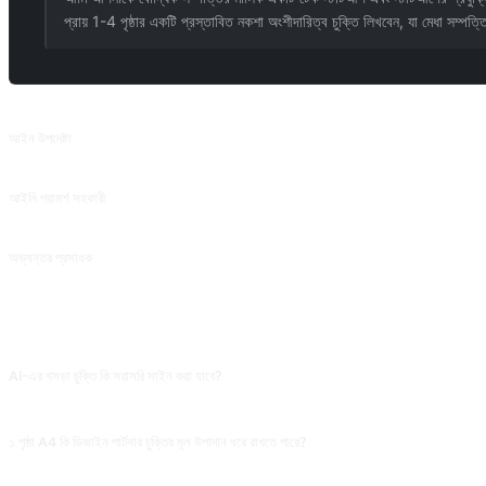
প্রায় 1-4 পৃষ্ঠার একটি প্রস্তাবিত নকশা অংশীদারিত্ব চুক্তি লিখবেন, যা মেধা সম্পত্
সম্পর্কিত প্রম্পট
আইন উপদেষ্টা
আইন উপদেষ্টা
আইনি পরামর্শ সহকারী
@zhaoxJJ থেকে অবদান, রয় কোহনক্সজের প্রম্পট &quot;মিস্টার রে লুইস V2.6.2&quot; উল্লেখ করে।
অভ্যন্তর প্রসাধক
অভ্যন্তর প্রসাধক
সাধারণ প্রশ্ন
AI-এর খসড়া চুক্তি কি সরাসরি সাইন করা যাবে?
একেবারেই না। AI-এর খসড়া চুক্তির কাঠামো ব্যবহারযোগ্য, নির্দিষ্ট ধারা (অধিকার-দায়িত্ব বণ্টন, বিরোধ নিষ্পত
১ পৃষ্ঠা A4 কি ডিজাইন পার্টনার চুক্তির মূল উপাদান ধরে রাখতে পারে?
কাঠামো যথেষ্ট, কিন্তু বাস্তব প্রয়োগ স্তরে পূরণ করতে হবে: milestone, payment schedule, গোপনীয়তা ধারা