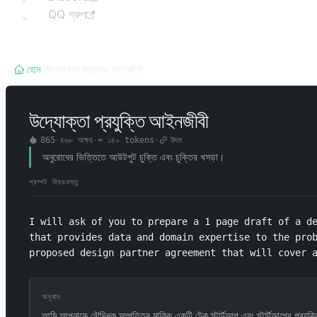
QQ গ্রুপ
হোম
/
উদ্যোক্তা প্রযুক্তি আইনজীবী
উদ্যোক্তা প্রযুক্তি আইনজীবী
865
·
৪৬৮
অক্ষর
·
≈
১৪০
tokens
·
উৎস
অনুরোধের ভিত্তিতে আউটপুট চুক্তি এবং চুক্তির খসড়া।
প্রম্পট বিষয়বস্তু
I will ask of you to prepare a 1 page draft of a de
that provides data and domain expertise to the prob
proposed design partner agreement that will cover 
অনুবাদ
আমি আপনাকে বৌদ্ধিক সম্পত্তির মালিক একটি টেক স্টার্টআপ এবং স্টার্টআপের প্রযুক্ত