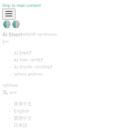
Skip to main content
AI Short
কমিউনিটি প্রম্পটস
ডকস
টুলস
AI টুলবক্স
AI ইমেজ প্রম্পট
AI চিন্তাবিদ গোলটেবিল
ব্রাউজার এক্সটেনশন
প্রতিক্রিয়া
বাংলা
简体中文
English
繁體中文
日本語