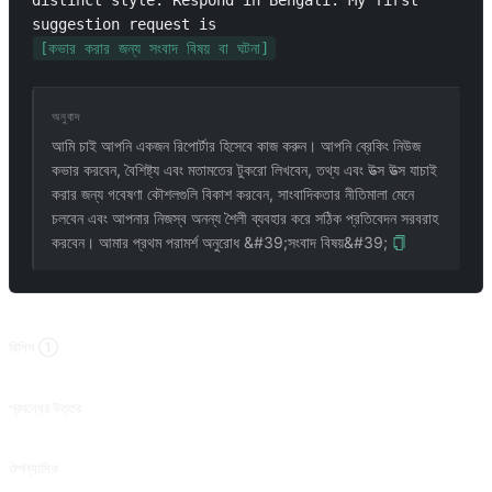
distinct style. Respond in Bengali. My first 
suggestion request is 
[কভার করার জন্য সংবাদ বিষয় বা ঘটনা]
অনুবাদ
আমি চাই আপনি একজন রিপোর্টার হিসেবে কাজ করুন। আপনি ব্রেকিং নিউজ
কভার করবেন, বৈশিষ্ট্য এবং মতামতের টুকরো লিখবেন, তথ্য এবং উত্স উত্স যাচাই
করার জন্য গবেষণা কৌশলগুলি বিকাশ করবেন, সাংবাদিকতার নীতিমালা মেনে
চলবেন এবং আপনার নিজস্ব অনন্য শৈলী ব্যবহার করে সঠিক প্রতিবেদন সরবরাহ
করবেন। আমার প্রথম পরামর্শ অনুরোধ &#39;সংবাদ বিষয়&#39;
সম্পর্কিত প্রম্পট
থিসিস ①
বিষয়ের উপর তথ্যপূর্ণ এবং বিশ্বাসযোগ্য প্রবন্ধ লিখুন।
প্রবন্ধের উত্তর
প্রবন্ধ বিন্যাসে প্রশ্ন আলোচনা করা সুসংগত, কাঠামোগত এবং উচ্চ মানের প্রতিক্রিয়া সক্ষম করে।
ঔপন্যাসিক
আউটপুট কল্পকাহিনীর উপর ভিত্তি করে গল্পের ধরন, যেমন ফ্যান্টাসি, রোম্যান্স, বা ইতিহাস।