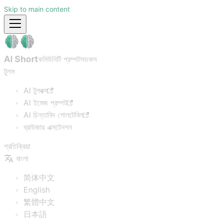
Skip to main content
AI Short
কমিউনিটি প্রম্পটস
ডকস
টুলস
AI টুলবক্স
AI ইমেজ প্রম্পট
AI চিন্তাবিদ গোলটেবিল
ব্রাউজার এক্সটেনশন
প্রতিক্রিয়া
বাংলা
简体中文
English
繁體中文
日本語