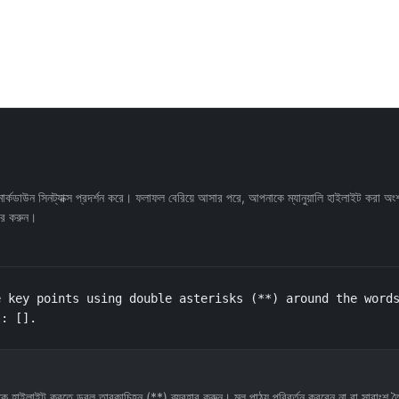
কডাউন সিনট্যাক্স প্রদর্শন করে। ফলাফল বেরিয়ে আসার পরে, আপনাকে ম্যানুয়ালি হাইলাইট করা অংশ
ার করুন।
 key points using double asterisks (**) around the words
t: [].
লিকে হাইলাইট করতে ডবল তারকাচিহ্ন (**) ব্যবহার করুন। মূল পাঠ্য পরিবর্তন করবেন না বা সারাংশ 