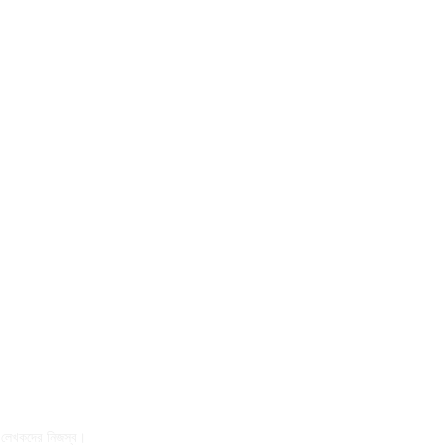
েখকদের নিজস্ব।