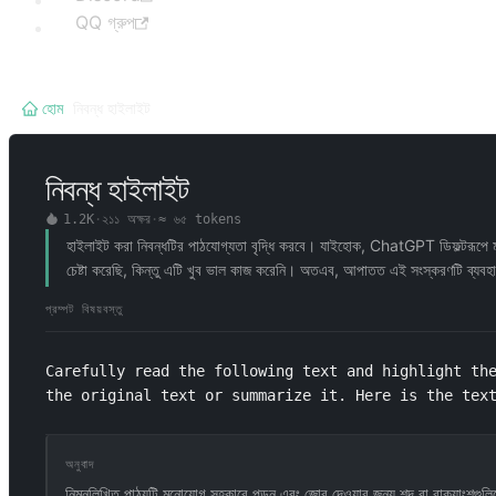
QQ গ্রুপ
হোম
/
নিবন্ধ হাইলাইট
নিবন্ধ হাইলাইট
1.2K
·
২১১
অক্ষর
·
≈
৬৫
tokens
হাইলাইট করা নিবন্ধটির পাঠযোগ্যতা বৃদ্ধি করবে। যাইহোক, ChatGPT ডিফল্টরূপে মার্
চেষ্টা করেছি, কিন্তু এটি খুব ভাল কাজ করেনি। অতএব, আপাতত এই সংস্করণটি ব্যবহ
প্রম্পট বিষয়বস্তু
Carefully read the following text and highlight the
the original text or summarize it. Here is the tex
অনুবাদ
নিম্নলিখিত পাঠ্যটি মনোযোগ সহকারে পড়ুন এবং জোর দেওয়ার জন্য শব্দ বা বাক্যাংশগু