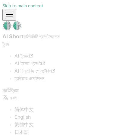
Skip to main content
AI Short
কমিউনিটি প্রম্পটস
ডকস
টুলস
AI টুলবক্স
AI ইমেজ প্রম্পট
AI চিন্তাবিদ গোলটেবিল
ব্রাউজার এক্সটেনশন
প্রতিক্রিয়া
বাংলা
简体中文
English
繁體中文
日本語