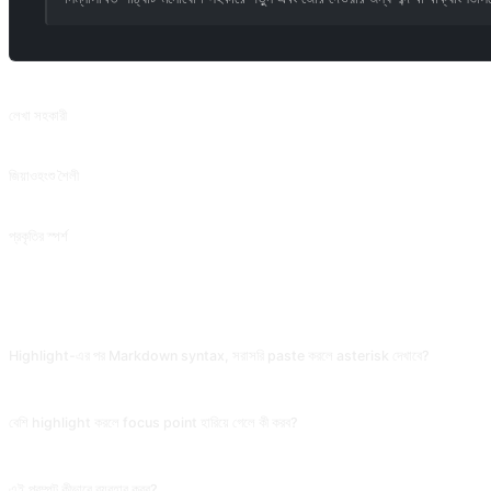
সম্পর্কিত প্রম্পট
লেখা সহকারী
সর্বাধিক ব্যবহৃত প্রম্পটটি পাঠ্যের ব্যাকরণ, স্বচ্ছতা এবং সংক্ষিপ্ততাকে অপ্টিমাইজ করতে এবং পাঠযোগ্যতা উন্নত 
জিয়াওহংশু শৈলী
লিটল রেড বুকের মতো একটি ইমোজি শৈলীতে পাঠ্যটি পুনরায় লিখুন।
প্রকৃতির স্পর্শ
এটি প্রকৃতির শৈলীতে পালিশ করা হবে, অথবা আপনি অনুকরণ করতে চান এমন লেখার শৈলী প্রদান করতে পারে।
সাধারণ প্রশ্ন
Highlight-এর পর Markdown syntax, সরাসরি paste করলে asterisk দেখাবে?
দেখাবে। Markdown সমর্থিত জায়গায় (GitHub, Notion, Feishu, Typora) bold-এ render হবে। 
বেশি highlight করলে focus point হারিয়ে গেলে কী করব?
যোগ করো 'পুরো টেক্সটের highlight ratio ১০%-এর বেশি না, শুধু সবচেয়ে মনে রাখার যোগ্য key informat
এই প্রম্পট কীভাবে ব্যবহার করব?