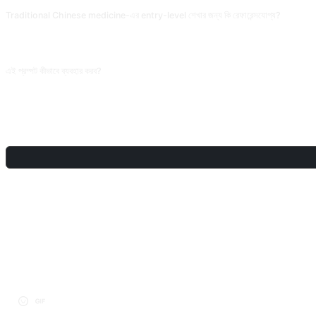
Traditional Chinese medicine-এর entry-level শেখার জন্য কি রেফারেন্সযোগ্য?
হ্যাঁ। পরিভাষা (yin deficiency, qi stagnation, phlegm-dampness) ও classic prescription
advanced শেখায় authoritative textbook ও renowned physician-এর লেখা মান ধরো।
এই প্রম্পট কীভাবে ব্যবহার করব?
প্রম্পটটি কপি করুন, ব্র্যাকেটের [প্লেসহোল্ডার] আপনার নিজের লেখা দিয়ে প্রতিস্থাপন করুন, তারপর C
শেয়ার করুন
আলোচনা