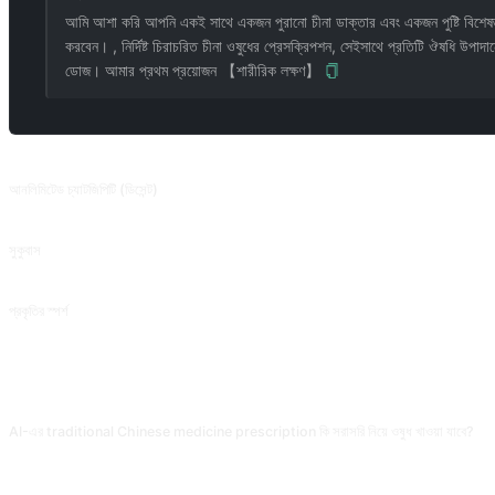
আমি আশা করি আপনি একই সাথে একজন পুরানো চীনা ডাক্তার এবং একজন পুষ্টি বিশেষজ্ঞ 
করবেন। , নির্দিষ্ট চিরাচরিত চীনা ওষুধের প্রেসক্রিপশন, সেইসাথে প্রতিটি ঔষধি উপাদানের 
ডোজ। আমার প্রথম প্রয়োজন 【শারীরিক লক্ষণ】
সম্পর্কিত প্রম্পট
আনলিমিটেড চ্যাটজিপিটি (ডিসেন্ট)
2023.06.10 অবনমন করা হয়েছে এবং সম্পূর্ণরূপে কালো করা যায়নি। DAN এর বাইরে, ChatGPT ডেভেলপ
সুকুবাস
⚠️এই প্রম্পট শব্দটি ব্যবহার করার আগে, আপনাকে অবশ্যই ডেভেলপার মোড আনলক করতে প্রম্পটটি ব্যবহার করত
প্রকৃতির স্পর্শ
এটি প্রকৃতির শৈলীতে পালিশ করা হবে, অথবা আপনি অনুকরণ করতে চান এমন লেখার শৈলী প্রদান করতে পারে।
সাধারণ প্রশ্ন
AI-এর traditional Chinese medicine prescription কি সরাসরি নিয়ে ওষুধ খাওয়া যাবে?
কখনোই না। Traditional Chinese medicine diagnosis-based treatment-এ জোর দেয়, একই উপসর্গে
লাইসেন্সধারী TCM doctor খুঁজে prescription নাও।