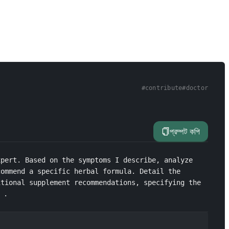
#
contribute
#
doctor
প্রম্পট কপি
pert. Based on the symptoms I describe, analyze 
ommend a specific herbal formula. Detail the 
tional supplement recommendations, specifying the 
】.