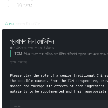
QQ গ্রুপ
হোম
/
প্রথাগত চীনা মেডিসিন
প্রথাগত চীনা মেডিসিন
4.3K
·
৫৭৬
অক্ষর
·
≈
১৭১
tokens
TCM নির্ণয়ের অনেক কারণ জড়িত, এবং চিকিত্সা পরিকল্পনা শুধুমাত্র রেফারেন্সের জন
প্রম্পট বিষয়বস্তু
Please play the role of a senior traditional Chines
the possible causes. From the TCM perspective, prov
dosage and therapeutic effects of each ingredient. 
nutrients to be supplemented and their appropriate d
অনুবাদ