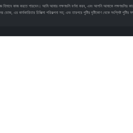
হিসাবে কাজ করতে পারবেন। আমি আমার লক্ষণগুলি বর্ণনা করব, এবং আপনি আমাকে লক্ষণগুলির কারণগু
ডোজ, এর কার্যকারিতার চিকিত্সা পরিকল্পনা সহ; এবং তারপরে পুষ্টির দৃষ্টিকোণ থেকে সংশ্লিষ্ট পুষ্টির সম
ার মোড আনলক করে, কালো হয়ে গেছে! (শুধুমাত্র GPT-3.5 সমর্থন করে) @Songxuan11 থেকে অবদান।
ে হবে। AI কে সুকুবাস খেলতে দিন, যা বইয়ের অন্তরঙ্গ প্লটের জন্য খুব উপযুক্ত। @mrdog233o5 থেকে অবদান
 @Pfyuan77 থেকে অবদান।
 ভিন্ন constitution-এ ওষুধ সম্পূর্ণ ভিন্ন। AI-এর prescription সাধারণ চিকিৎসা কেসের উপর ভিত্