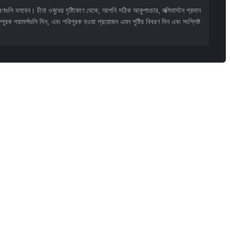
লি বলবেন। চীনা ওষুধের দৃষ্টিকোণ থেকে, আপনি সঠিক আকুপাংচার, মক্সিবাস্টন প্রদান
্পূরক পরামর্শগুলি দিন, এবং পরিপূরক হওয়া প্রয়োজন এমন পুষ্টির বিবরণ দিন এবং সংশ্লিষ্ট
।
তি করে, dosage-ও প্রায়ই অপর্যাপ্ত, এমনকি toxic herb (Aconitum, Strychnos)-ও থাকে।