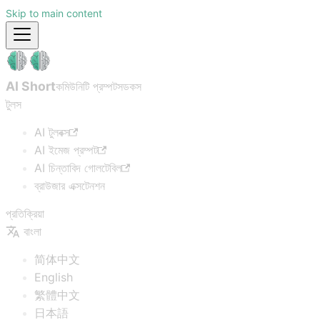
Skip to main content
AI Short
কমিউনিটি প্রম্পটস
ডকস
টুলস
AI টুলবক্স
AI ইমেজ প্রম্পট
AI চিন্তাবিদ গোলটেবিল
ব্রাউজার এক্সটেনশন
প্রতিক্রিয়া
বাংলা
简体中文
English
繁體中文
日本語