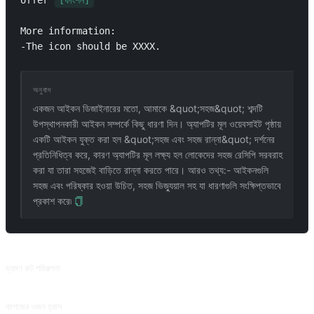
offer 
[ফাংশন]
More information:

-The icon should be XXXX.
অনুবাদ
একজন আইকন ডিজাইনারের মতো, আমাকে &quot;সহজ&quot; শব্দটি
উপস্থাপনকারী আইকন সম্পর্কে কিছু ধারণা দিন। অ্যাপটির মূল ওয়েবসাইট পৃষ্ঠায়
একটি আইকন যুক্ত করা হল &quot;সহজ এবং সহজ রান্না&quot; দর্শনের
প্রতিনিধিত্ব করে, কারণ অ্যাপটির মূল লক্ষ্য হল লোকেদের সহজ রেসিপি সরবরাহ
করা যা তারা সহজেই বাড়িতে রান্না করতে পারে। আরও তথ্য:- আইকনগুলি
সহজ এবং পরিষ্কার হওয়া উচিত, সহজ ভিজ্যুয়াল সহ যা ধারণাগুলি সংক্ষিপ্তভাবে
প্রকাশ করে৷
সম্পর্কিত প্রম্পট
ভ্রমণ রুট পরিকল্পনা
ভ্রমণের গন্তব্য, বাজেট, সময় এবং প্রয়োজনীয়তার উপর ভিত্তি করে মোটামুটি পরিকল্পনা করুন। @suaifu থেকে অবদান।
কাগজের ওজন হ্রাস