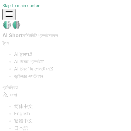
Skip to main content
AI Short
কমিউনিটি প্রম্পটস
ডকস
টুলস
AI টুলবক্স
AI ইমেজ প্রম্পট
AI চিন্তাবিদ গোলটেবিল
ব্রাউজার এক্সটেনশন
প্রতিক্রিয়া
বাংলা
简体中文
English
繁體中文
日本語