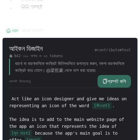
QQ গ্রুপ
হোম
/
আইকন ডিজাইন
আইকন ডিজাইন
#
contribute
#
tool
842
·
২৯০
অক্ষর
·
≈
৯৫
tokens
ধারণা বা ধারণাগুলিকে কংক্রিট জিনিসগুলিতে রূপান্তর করুন, নকশা ধারণাগুলিকে
কংক্রিট করে তোলে। @梁哲豪 থেকে ভাগ করা হয়েছে৷
প্রম্পট কপি
প্রম্পট বিষয়বস্তু
 Act like an icon designer and give me ideas on 
representing an icon of the word 
[কীওয়ার্ড]
.

The idea is to add to the main website page of 
the app an icon that represents the idea of 
[মূল ধারণা]
 because the app's main goal is to 