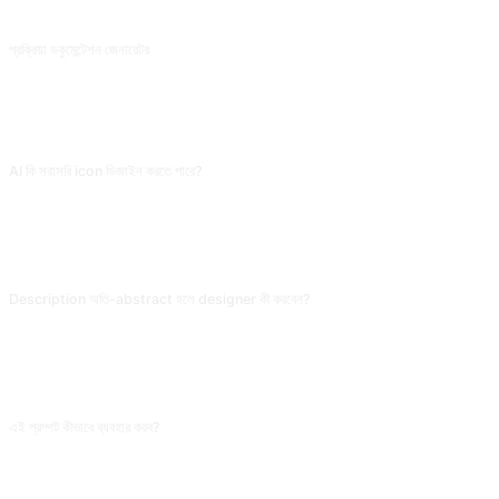
@百蛋白肉周 থেকে অবদান।
প্রক্রিয়া ডকুমেন্টেশন জেনারেটর
ফিক্সড-ফ্লো নথিগুলির জন্য রূপরেখা তৈরি করে, তবে অন্যান্য ধরনের নথিগুলির জন্যও। @Junkdo থেকে অবদান.
সাধারণ প্রশ্ন
AI কি সরাসরি icon ডিজাইন করতে পারে?
শুধু text description (যেমন 'একটি নীল bulb-এ gear embed') দিতে পারে, সরাসরি image দেয় না।
Description পেয়ে DALL-E/Midjourney বা ডিজাইনারকে implement করতে দাও। visual
thinking-এর অভাবী মানুষের জন্য এই ধাপ concept কে abstract থেকে concrete-এ push করতে
সাহায্য করে।
Description অতি-abstract হলে designer কী করবেন?
যোগ করো 'দয়া করে ৩টি নির্দিষ্ট visual element combination, primary color (HEX value),
recommended shape (rounded/triangle/abstract), forbidden element দাও'। এই
সীমাবদ্ধতা না দিলে AI-এর description 'simple modern'-এর মতো cliche-তে থামে, designer
এখনও কিছু করতে পারবে না।
এই প্রম্পট কীভাবে ব্যবহার করব?
প্রম্পটটি কপি করুন, ব্র্যাকেটের [প্লেসহোল্ডার] আপনার নিজের লেখা দিয়ে প্রতিস্থাপন করুন, তারপর ChatGPT,
Claude, Gemini, DeepSeek, Qwen বা যে কোনও প্রাকৃতিক ভাষা সমর্থিত কথোপকথন এআই-তে
পেস্ট করে পাঠান।