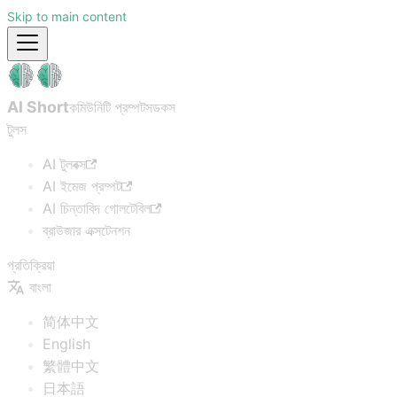
Skip to main content
AI Short
কমিউনিটি প্রম্পটস
ডকস
টুলস
AI টুলবক্স
AI ইমেজ প্রম্পট
AI চিন্তাবিদ গোলটেবিল
ব্রাউজার এক্সটেনশন
প্রতিক্রিয়া
বাংলা
简体中文
English
繁體中文
日本語