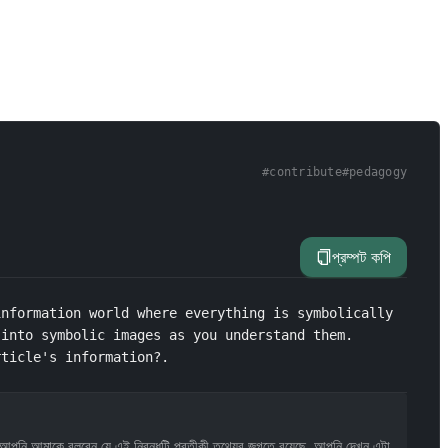
#
contribute
#
pedagogy
প্রম্পট কপি
nformation world where everything is symbolically 
into symbolic images as you understand them. 
rticle's information?.
আপনি আমাকে বলবেন যে এই নিবন্ধটি প্রতীকী তথ্যের জগতে রয়েছে, আপনি দেখুন এটা