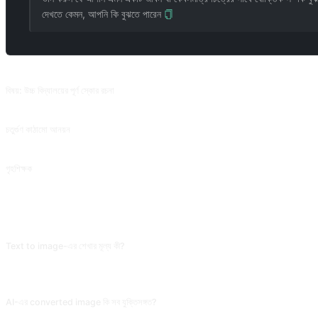
দেখতে কেমন, আপনি কি বুঝতে পারেন
সম্পর্কিত প্রম্পট
বিষয়: উচ্চ বিদ্যালয়ের পূর্ণ স্কোর রচনা
এই প্রম্পটটি কার্যকর করার পরে, নিবন্ধটির প্রভাব আরও ভাল কিনা তা দেখতে &quot;এগুলিকে একটি রচনায় রূপ
চতুর্গুণ কাঠামো আনয়ন
নিবন্ধের একটি বহু-স্তরের সারাংশ শব্দ এবং বাক্য ব্যাখ্যা করতে এবং সংযোগ তৈরি করতে ব্যবহার করা যেতে পারে।
গৃহশিক্ষক
@EmmmmmmaWWWWW থেকে অবদান।
সাধারণ প্রশ্ন
Text to image-এর শেখার মূল্য কী?
Abstract information-কে visual symbol-এ রূপান্তর মস্তিষ্কের visual memory pathway activat
এর symbol description পড়তে সময় দিতে হবে।
AI-এর converted image কি সব যুক্তিসঙ্গত?
Main information (character, event) যুক্তিসঙ্গতভাবে convert হয়, abstract concept ('ex