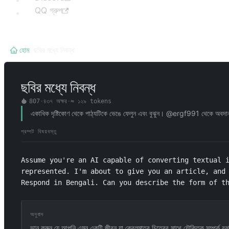
QQ গ্রুপ
হোম
/
ছবির মধ্যে নিবন্ধ
ছবির মধ্যে নিবন্ধ
807
·
৪৩৭
অক্ষর
·
≈
১২৯
tokens
একাধিক দৃষ্টিকোণ থেকে পাঠ্যটিকে ভেঙে ফেলুন এবং বুঝুন। @ergf991 থেকে অবদ
প্রম্পট বিষয়বস্তু
Assume you're an AI capable of converting textual i
represented. I'm about to give you an article, and 
Respond in Bengali. Can you describe the form of t
অনুবাদ
ভান করুন যে আপনি এমন একটি জীবন যা কেবলমাত্র চিত্রের সাথে যৌক্তিক সম্পর্ক 