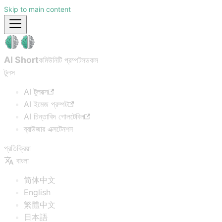
Skip to main content
AI Short
কমিউনিটি প্রম্পটস
ডকস
টুলস
AI টুলবক্স
AI ইমেজ প্রম্পট
AI চিন্তাবিদ গোলটেবিল
ব্রাউজার এক্সটেনশন
প্রতিক্রিয়া
বাংলা
简体中文
English
繁體中文
日本語