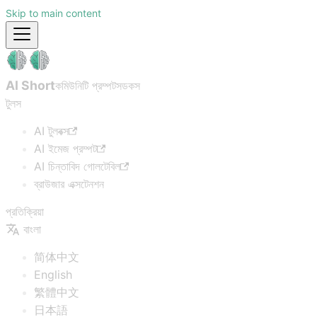
Skip to main content
AI Short
কমিউনিটি প্রম্পটস
ডকস
টুলস
AI টুলবক্স
AI ইমেজ প্রম্পট
AI চিন্তাবিদ গোলটেবিল
ব্রাউজার এক্সটেনশন
প্রতিক্রিয়া
বাংলা
简体中文
English
繁體中文
日本語