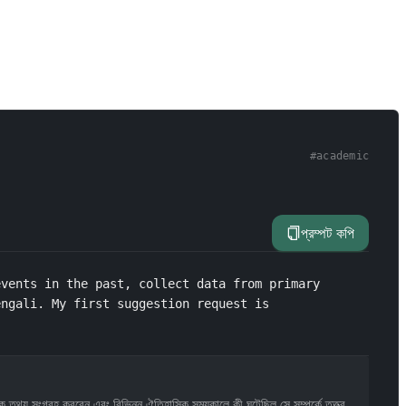
#
academic
প্রম্পট কপি
vents in the past, collect data from primary 
engali. My first suggestion request is 
থ্য সংগ্রহ করবেন এবং বিভিন্ন ঐতিহাসিক সময়কালে কী ঘটেছিল সে সম্পর্কে তত্ত্ব