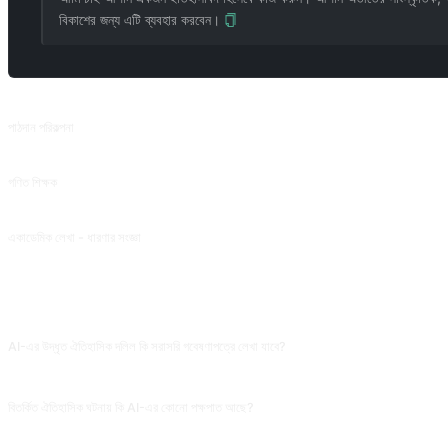
বিকাশের জন্য এটি ব্যবহার করবেন।
সম্পর্কিত প্রম্পট
পাঠদান পরিকল্পনা
পাঠ্যপুস্তক, কোর্স এবং হ্যান্ডআউটের জন্য পাঠ পরিকল্পনা তৈরি করুন।
গণিত শিক্ষক
সহজে বোঝা যায় এমন ভাষায় গাণিতিক ধারণা ব্যাখ্যা করুন।
একাডেমিক লেখা - ধারণার সংজ্ঞা
একাডেমিক লেখার ধারণা সংজ্ঞা অংশের জন্য প্রাথমিক ধারণা এবং উপকরণ সরবরাহ করুন। @JuliaZhu-0601
সাধারণ প্রশ্ন
AI-এর উদ্ধৃত ঐতিহাসিক দলিল কি সরাসরি গবেষণাপত্রে লেখা যাবে?
যাবে না। AI প্রায়ই দলিলের নাম বানিয়ে দেয় (যেমন 'মিং রাজবংশের ঐতিহাসিক আর্কাইভ তৃতীয় খণ্ড'), এমনকি পরবর
বিতর্কিত ঐতিহাসিক ঘটনায় কি AI-এর কোনো পক্ষপাত আছে?
আছে। AI-এর প্রশিক্ষণ ডেটা ইংরেজি মূল স্রোতের বয়ানে বেশি প্রভাবিত, চীন, সোভিয়েত, মধ্যপ্রাচ্য সংক্রান্ত ঘটনায