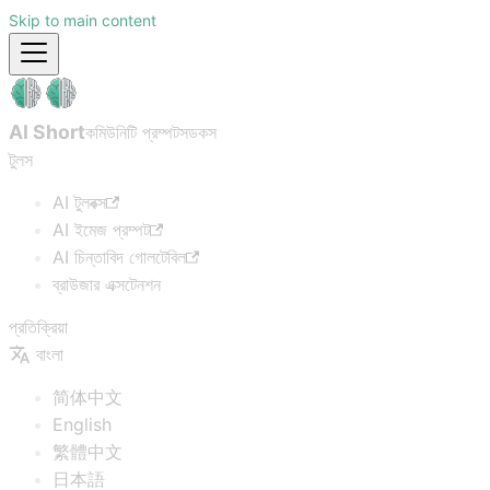
Skip to main content
AI Short
কমিউনিটি প্রম্পটস
ডকস
টুলস
AI টুলবক্স
AI ইমেজ প্রম্পট
AI চিন্তাবিদ গোলটেবিল
ব্রাউজার এক্সটেনশন
প্রতিক্রিয়া
বাংলা
简体中文
English
繁體中文
日本語