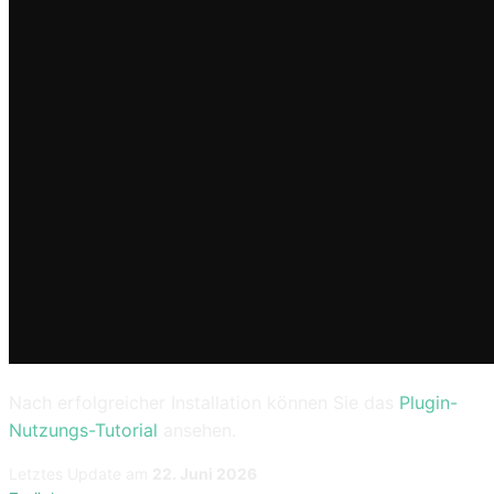
Nach erfolgreicher Installation können Sie das
Plugin-
Nutzungs-Tutorial
ansehen.
Letztes Update
am
22. Juni 2026