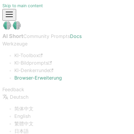
Skip to main content
AI Short
Community Prompts
Docs
Werkzeuge
KI-Toolbox
KI-Bildprompts
KI-Denkerrunde
Browser-Erweiterung
Feedback
Deutsch
简体中文
English
繁體中文
日本語