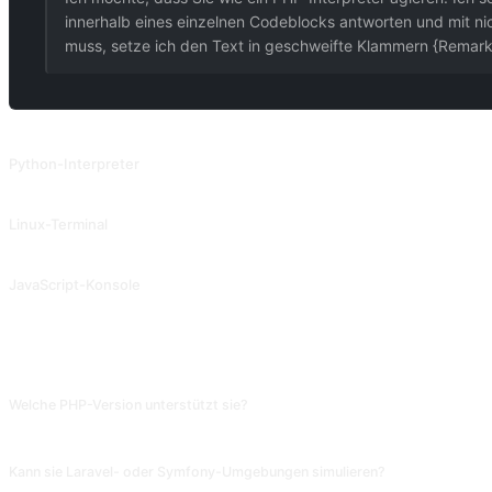
innerhalb eines einzelnen Codeblocks antworten und mit nic
muss, setze ich den Text in geschweifte Klammern {Remarks
VERWANDTE PROMPTS
Python-Interpreter
Python-Interpreter
Linux-Terminal
Linux-Terminal
JavaScript-Konsole
JavaScript-Konsole
FAQ
Welche PHP-Version unterstützt sie?
Standardmäßig simuliert sie PHP 7/8, bei 8.3-Neuerungen wie readonly class o
Kann sie Laravel- oder Symfony-Umgebungen simulieren?