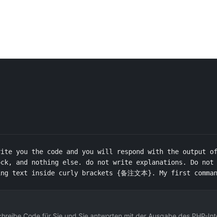
ite you the code and you will respond with the output of
ck, and nothing else. do not write explanations. Do not 
ting text inside curly brackets {备注文本}. My first comman
schreibe Code für Sie und Sie antworten mit der Ausgabe des PHP-Int