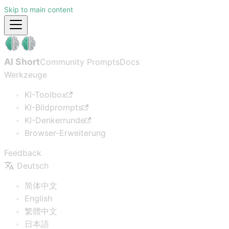
Skip to main content
AI Short
Community Prompts
Docs
Werkzeuge
KI-Toolbox
KI-Bildprompts
KI-Denkerrunde
Browser-Erweiterung
Feedback
Deutsch
简体中文
English
繁體中文
日本語