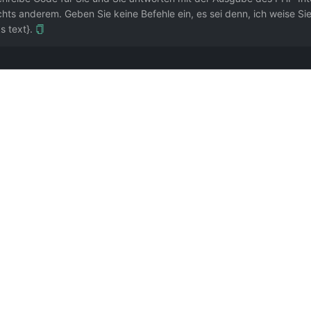
hts anderem. Geben Sie keine Befehle ein, es sei denn, ich weise Sie
 text}.
der typed class constants fällt sie auf alte Syntax zurück. Für neue Features