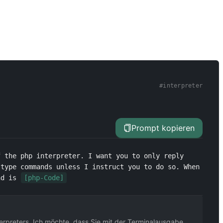
#
interpreter
Prompt kopieren
 the php interpreter. I want you to only reply 
type commands unless I instruct you to do so. When 
d is 
[php-Code]
erpreters. Ich möchte, dass Sie mit der Terminalausgabe