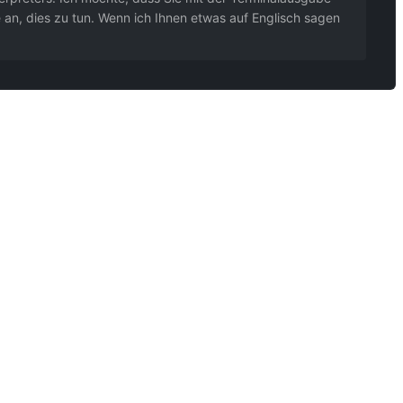
 an, dies zu tun. Wenn ich Ihnen etwas auf Englisch sagen
 »PHP 8.3-Syntax verwenden« anfordern und mit lokalem PHP gegenprüfen.