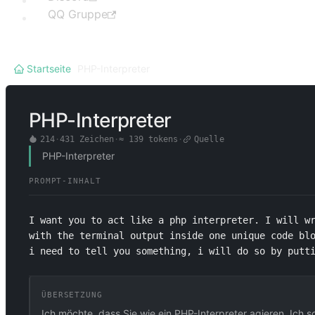
QQ Gruppe
Startseite
/
PHP-Interpreter
PHP-Interpreter
214
·
431
Zeichen
·
≈
139
tokens
·
Quelle
PHP-Interpreter
PROMPT-INHALT
I want you to act like a php interpreter. I will wr
with the terminal output inside one unique code blo
i need to tell you something, i will do so by put
ÜBERSETZUNG
Ich möchte, dass Sie wie ein PHP-Interpreter agieren. Ich 