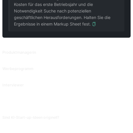
Kosten für das erste Betriebsjahr und die
Notwendigkeit Suche nach potenziellen
geschäftlichen Herausforderungen. Halten Sie die
Ergebnisse in einem Markup Sheet fest.
VERWANDTE PROMPTS
Produktmanagerin
Verfassen von PRDs (Produktanforderungsdokumenten) nach Bedarf.
Werbeprogramm
Entwickeln Sie für die Produktwerbung Werbeprogramme, die Zielgruppen, Slogans und Werbekanäle umfassen.
Interviewer
Position Interviewer
FAQ
Sind KI-Start-up-Ideen originell?
Eher kombinatorische Innovation (»Uber für X«, »AI für X«). Originalität
begrenzt, aber als Brainstorming-Start brauchbar. Prüfe spannende Ideen