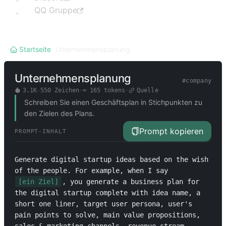
QQ Gruppe
Startseite
/
Unternehmensplanung
Unternehmensplanung
#
company
3.1K
·
550
Zeichen
·
≈
165
tokens
·
Quelle
Schreiben Sie einen Geschäftsplan in Stichpunkten zu
den Zielen des Plans.
Prompt kopieren
PROMPT-INHALT
Generate digital startup ideas based on the wish 
of the people. For example, when I say 
[ein Ziel]
, you generate a business plan for 
the digital startup complete with idea name, a 
short one liner, target user persona, user's 
pain points to solve, main value propositions, 