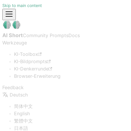
Skip to main content
AI Short
Community Prompts
Docs
Werkzeuge
KI-Toolbox
KI-Bildprompts
KI-Denkerrunde
Browser-Erweiterung
Feedback
Deutsch
简体中文
English
繁體中文
日本語