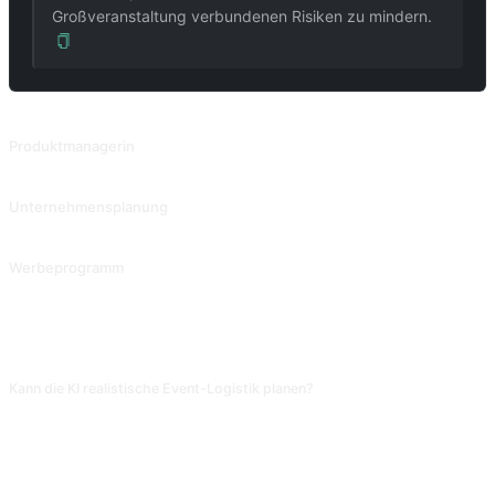
Großveranstaltung verbundenen Risiken zu mindern.
VERWANDTE PROMPTS
Produktmanagerin
Verfassen von PRDs (Produktanforderungsdokumenten) nach Bedarf.
Unternehmensplanung
Schreiben Sie einen Geschäftsplan in Stichpunkten zu den Zielen des Plans.
Werbeprogramm
Entwickeln Sie für die Produktwerbung Werbeprogramme, die Zielgruppen, Slogans und Werbekanäle umfassen.
FAQ
Kann die KI realistische Event-Logistik planen?
Für kleine Events unter 100 Personen (Teambuilding, Salon) meist okay; bei
500+ mit Security, Verkehr und Notfallplänen übersieht die KI
Schlüsselmodule. Nimm den Plan als Einstieg und lass ein Agenturteam die
Details ergänzen.