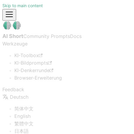
Skip to main content
AI Short
Community Prompts
Docs
Werkzeuge
KI-Toolbox
KI-Bildprompts
KI-Denkerrunde
Browser-Erweiterung
Feedback
Deutsch
简体中文
English
繁體中文
日本語