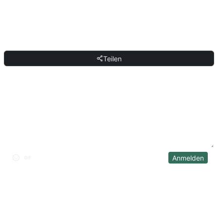
deinen eigenen Text und füge ihn in ChatGPT, Claude, Gemini, DeepSeek,
Qwen oder eine andere KI ein, die natürliche Sprache versteht.
TEILEN
Teilen
DISKUSSION
Anmelden