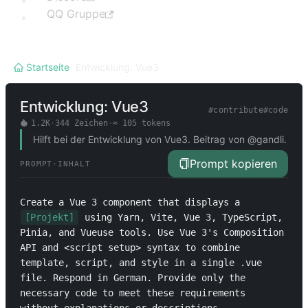
QQ Gruppe
Startseite
/
Entwicklung: Vue3
Entwicklung: Vue3
#
contribute
#
code
1.2K
·
344
Zeichen
·
≈
105
tokens
Hilft bei der Entwicklung von Vue3. Beitrag von @gandli.
Prompt kopieren
PROMPT-INHALT
Create a Vue 3 component that displays a 
[Projekt]
 using Yarn, Vite, Vue 3, TypeScript, 
Pinia, and Vueuse tools. Use Vue 3's Composition 
API and <script setup> syntax to combine 
template, script, and style in a single .vue 
file. Respond in German. Provide only the 
necessary code to meet these requirements 