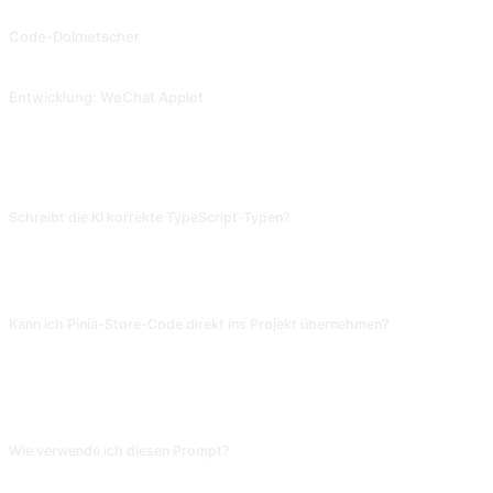
Code-Dolmetscher
Lassen Sie die KI erklären, was die einzelnen Codeschritte bewirken. Beitrag von @Tractor1928, später geändert von @yiqiongwu.
Entwicklung: WeChat Applet
Unterstützung bei der Entwicklung des WeChat-Applets. Beitrag von @gandli.
FAQ
Schreibt die KI korrekte TypeScript-Typen?
Basics (Props, emits, ref) ja, Generics und komplexe Utility-Types
(ConditionalType, Mapped) oft fehlerhaft. Prüfe mit tsc oder Volar; manche
KI-Typen kompilieren zwar, sind semantisch aber falsch.
Kann ich Pinia-Store-Code direkt ins Projekt übernehmen?
Die Store-Definition ist meist verwendbar; Persistenz (pinia-plugin-
persistedstate) und Store-übergreifende Aufrufe sind oft unsauber. Nutze es
als Ausgangspunkt und passe an deine Projektkonventionen an, um die
Architektur nicht zu verschmutzen.
Wie verwende ich diesen Prompt?
Kopiere den Prompt, ersetze den [Platzhalter] in eckigen Klammern durch