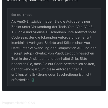
without explanations or descriptions.
ÜBERSETZUNG
Als Vue3-Entwickler haben Sie die Aufgabe, einen
Zähler unter Verwendung der Tools Yarn, Vite, Vue3,
TS, Pinia und Vueuse zu schreiben. Ihre Antwort sollte
Code sein, der die folgenden Anforderungen erfüllt:
kombiniert Vorlagen, Skripte und Stile in einer Vue-
Datei unter Verwendung der Composition API und der
<script setup>-Syntax von Vue3; zeigt chinesischen
Text in der Ansicht an; und beinhaltet Stile. Bitte
beachten Sie, dass Sie nur Code bereitstellen sollten,
der notwendig ist, um diese Anforderungen zu
erfüllen; eine Erklärung oder Beschreibung ist nicht
erforderlich.
VERWANDTE PROMPTS
Programmierhilfe CAN
Lassen Sie die KI Fragen stellen und führen Sie den Menschen Schritt für Schritt durch den Code. Gesammelt von Snackprompt, geteilt von @fuxinsen.