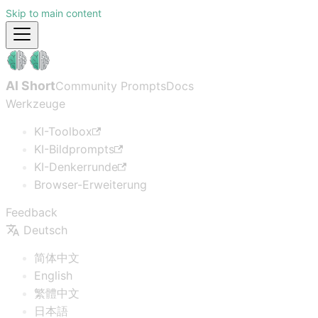
Skip to main content
AI Short
Community Prompts
Docs
Werkzeuge
KI-Toolbox
KI-Bildprompts
KI-Denkerrunde
Browser-Erweiterung
Feedback
Deutsch
简体中文
English
繁體中文
日本語