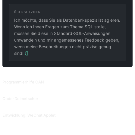
ÜBERSETZUNG
Ich möchte, dass Sie als Datenbankspezialist agieren.
Wenn ich Ihnen Fragen zum Thema SQL stelle,
müssen Sie diese in Standard-SQL-Anweisungen
umwandeln und mir angemessenes Feedback geben,
wenn meine Beschreibungen nicht präzise genug
sind!
VERWANDTE PROMPTS
Programmierhilfe CAN
Lassen Sie die KI Fragen stellen und führen Sie den Menschen Schritt für Schritt durch den Code. Gesammelt von Snackprompt, geteilt von @fuxinsen.
Code-Dolmetscher
Lassen Sie die KI erklären, was die einzelnen Codeschritte bewirken. Beitrag von @Tractor1928, später geändert von @yiqiongwu.
Entwicklung: WeChat Applet
Unterstützung bei der Entwicklung des WeChat-Applets. Beitrag von @gandli.