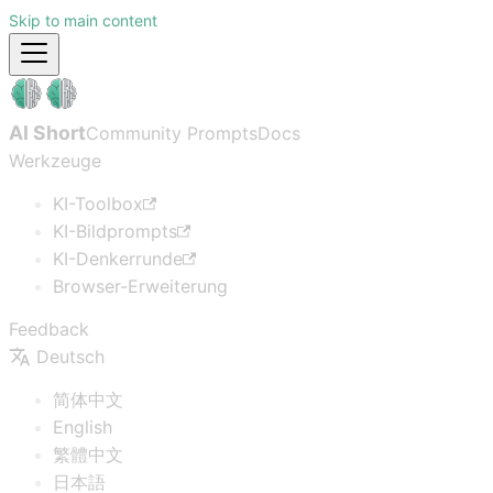
Skip to main content
AI Short
Community Prompts
Docs
Werkzeuge
KI-Toolbox
KI-Bildprompts
KI-Denkerrunde
Browser-Erweiterung
Feedback
Deutsch
简体中文
English
繁體中文
日本語