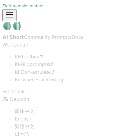
Skip to main content
AI Short
Community Prompts
Docs
Werkzeuge
KI-Toolbox
KI-Bildprompts
KI-Denkerrunde
Browser-Erweiterung
Feedback
Deutsch
简体中文
English
繁體中文
日本語