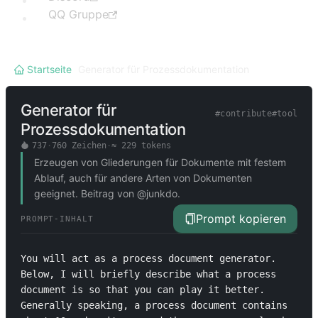
QQ Gruppe
Startseite
/
Generator für Prozessdokumentation
Generator für
#
contribute
#
tool
Prozessdokumentation
737
·
760
Zeichen
·
≈
229
tokens
Erzeugen von Gliederungen für Dokumente mit festem
Ablauf, auch für andere Arten von Dokumenten
geeignet. Beitrag von @junkdo.
Prompt kopieren
PROMPT-INHALT
You will act as a process document generator. 
Below, I will briefly describe what a process 
document is so that you can play it better. 
Generally speaking, a process document contains 