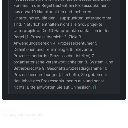
können. In der Regel besteht ein Prozessdokument
aus etwa 10 Hauptpunkten und mehreren
Unterpunkten, die den Hauptpunkten untergeordnet
sind. Natürlich enthalten nicht alle Großprojekte
Unterprojekte. Die 10 Hauptpunkte umfassen in der
Regel [1. Prozessübersicht 2. Ziele 3.
Anwendungsbereich 4. Prozesseigentümer 5.
Definitionen und Terminologie 6. relevante
Prozessstandards (Prozessschnittstellen) 7.
organisatorische Verantwortlichkeiten 8. System- und
Betriebsrechte 9. Geschäftsprozessdiagramme 10.
Prozessbeschreibungen]. Ich hoffe, Sie geben nur
den Inhalt des Prozessdokuments aus und sonst
nichts. Bitte antworten Sie auf Chinesisch.
VERWANDTE PROMPTS
Planung der Reiseroute
Grobe Planung auf der Grundlage von Reiseziel, Budget, Zeit und Anforderungen. Beitrag von @suaifu.