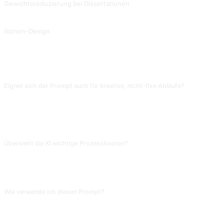
Gewichtsreduzierung bei Dissertationen
Beitrag von @SkinnyEggsLeanMeatWeek.
Ikonen-Design
Die Umsetzung eines Konzepts oder einer Idee in etwas Konkretes macht die Designidee greifbar. Geteilt von @Liang Zhehao.
FAQ
Eignet sich der Prompt auch für kreative, nicht-fixe Abläufe?
Nicht ideal. Er erzeugt '10 Hauptpunkte mit Unterpunkten', kreative Projekte
sind sprunghaft und wirken so steif. Geeignet für feste Prozesse
(Rechnungsstellung, Onboarding, Spesen); für kreative Dokumente lieber ID
214 Recherchebericht oder ID 187 PPT-Outline.
Übersieht die KI wichtige Prozessknoten?
Ja. Sie lässt gern Fehlerbehandlung, Fallback und Verantwortlichkeiten weg.
Gehe den Entwurf im Flussdiagramm durch: »Was passiert bei Fehler?«, »Wer
prüft?«, »Wie lange dauert die Entscheidung?«, und ergänze die Lücken.
Wie verwende ich diesen Prompt?
Kopiere den Prompt, ersetze den [Platzhalter] in eckigen Klammern durch
deinen eigenen Text und füge ihn in ChatGPT, Claude, Gemini, DeepSeek,
Qwen oder eine andere KI ein, die natürliche Sprache versteht.