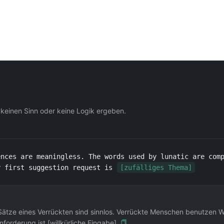
 keinen Sinn oder keine Logik ergeben.
nces are meaningless. The words used by lunatic are comp
y first suggestion request is 
[zufälliges Thema]
Sätze eines Verrückten sind sinnlos. Verrückte Menschen benutzen Wörte
orderung ist [willkürliche Eingabe].