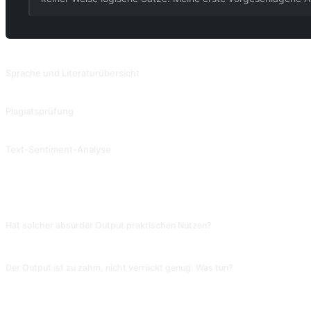
VERWANDTE PROMPTS
Sprache und Literaturübersicht
Analysen und Interpretationen literarischer Werke, mit Angabe ihrer Herkunft un
Plagiatsprüfung
Ermittelt, ob der Eingabesatz in der ChatGPT-Datenbank vorhanden ist.
Text-Sentiment-Analyse
Beurteilen Sie die Stimmung des Textes: positiv, neutral oder negativ.
FAQ
Hat solcher absurder Output praktischen Nutzen?
Ja: zum Testen der Divergenz der KI, für kreative Brainstorming-Materialien ode
Der Output ist zu zahm, nicht verrückt genug. Was tun?
Ergänze »Keine logischen Verbindungen zwischen Sätzen; erfundene Dinge erlau
wird sie wirklich frei.