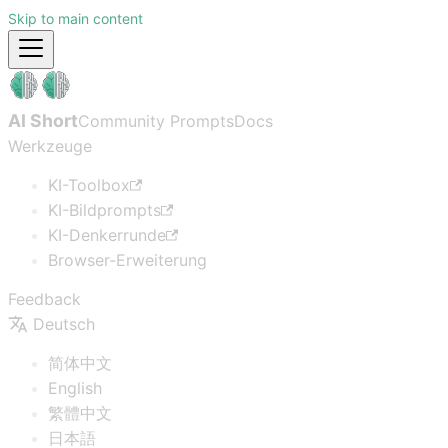
Skip to main content
AI Short
Community Prompts
Docs
Werkzeuge
KI-Toolbox
KI-Bildprompts
KI-Denkerrunde
Browser-Erweiterung
Feedback
Deutsch
简体中文
English
繁體中文
日本語