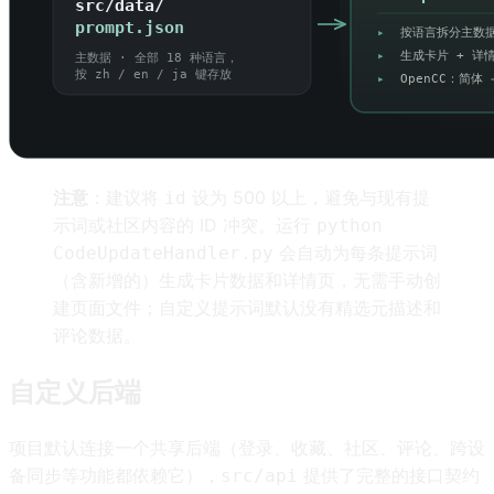
注意
：建议将
设为 500 以上，避免与现有提
id
示词或社区内容的 ID 冲突。运行
python
会自动为每条提示词
CodeUpdateHandler.py
（含新增的）生成卡片数据和详情页，无需手动创
建页面文件；自定义提示词默认没有精选元描述和
评论数据。
自定义后端
项目默认连接一个共享后端（登录、收藏、社区、评论、跨设
备同步等功能都依赖它），
提供了完整的接口契约
src/api