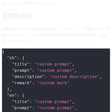
改
目录下的对应文件。
docs/
主页提示词
源数据在
——一个数组，每个对
src/data/prompt.json
象按
/
/
等语言代码键存放所有语言的版本。新增
zh
en
ja
提示词时格式如下：
{
"zh"
:
{
"title"
:
"custom prompt"
,
"prompt"
:
"custom prompt"
,
"description"
:
"custom description"
,
"remark"
:
"custom mark"
}
,
"en"
:
{
"title"
:
"custom prompt"
,
"prompt"
:
"custom prompt"
,