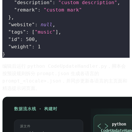
"description"
:
"custom description"
,
"remark"
:
"custom mark"
}
,
"website"
:
null
,
"tags"
:
[
"music"
]
,
"id"
:
500
,
"weight"
:
1
}
编辑后运行
，脚本会
python CodeUpdateHandler.py
按预设规则拆分
生成各语言的
prompt.json
，并同步更新各语言的主页面和
prompt_<locale>.json
精选提示词页面。