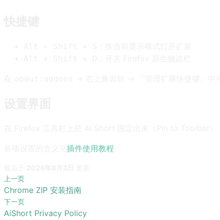
快捷键
：按当前显示模式打开扩展
Alt + Shift + S
：开关 Firefox 原生侧边栏
Alt + Shift + D
在
→ 右上角齿轮 → 「管理扩展快捷键」中
about:addons
设置界面
在 Firefox 工具栏上把 AI Short 固定出来（Pin to T
各项设置的含义见
插件使用教程
。
最后
于
2026年8月3日
更新
上一页
Chrome ZIP 安装指南
下一页
AiShort Privacy Policy