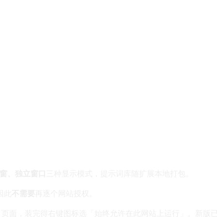
窗、独立窗口
三种显示模式，提示词库随扩展本地打包。
因此
不需要
再逐个网站授权。
tGPT 页面，装完得右键图标选「始终允许在此网站上运行」。新