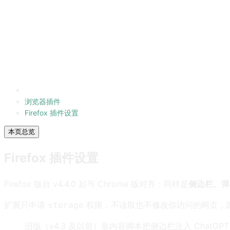
浏览器插件
Firefox 插件设置
本页总览
Firefox 插件设置
Firefox 版自 v4.4.0 起与 Chrome 版对齐：同样是
侧边栏、弹
扩展只申请
权限，不读取也不修改你访问的网页，
storage
旧版（v4.3 及以前）靠内容脚本把侧边栏注入 Cha