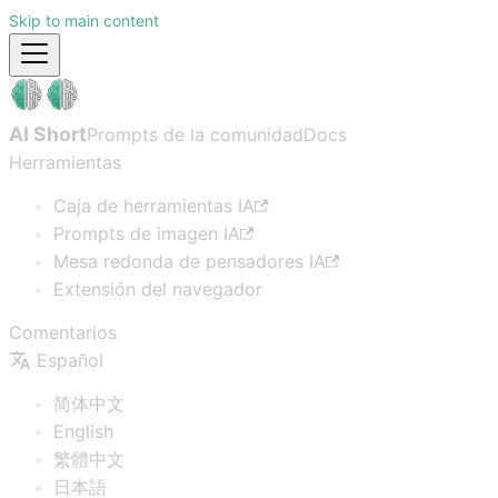
Skip to main content
AI Short
Prompts de la comunidad
Docs
Herramientas
Caja de herramientas IA
Prompts de imagen IA
Mesa redonda de pensadores IA
Extensión del navegador
Comentarios
Español
简体中文
English
繁體中文
日本語