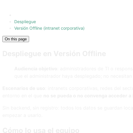
Despliegue
Versión Offline (intranet corporativa)
On this page
Despliegue en Versión Offline
Audiencia objetivo
: administradores de TI o respons
que el administrador haya desplegado; no necesitan
Escenarios de uso
: intranets corporativas, redes del sec
entorno en el que
no se pueda o no convenga acceder a 
Sin backend, sin registro: todos los datos se guardan loc
empezar a usarlo.
Cómo lo usa el equipo