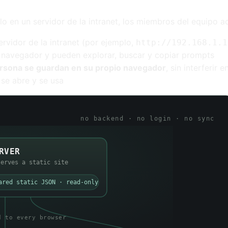
arlo en un servidor de la intranet, los miembros del equipo 
ervidor de la intranet (por ejemplo,
http://192.168.1.1
 navegador y pueden explorar, buscar y copiar prompts
ersona se guardan en su propio navegador
, sin interferir e
 se abre y se usa