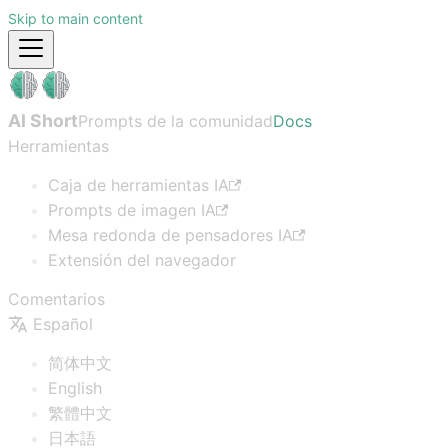
Skip to main content
AI Short
Prompts de la comunidad
Docs
Herramientas
Caja de herramientas IA
Prompts de imagen IA
Mesa redonda de pensadores IA
Extensión del navegador
Comentarios
Español
简体中文
English
繁體中文
日本語