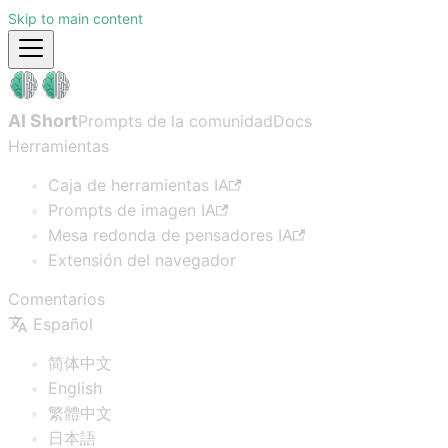
Skip to main content
AI Short
Prompts de la comunidad
Docs
Herramientas
Caja de herramientas IA
Prompts de imagen IA
Mesa redonda de pensadores IA
Extensión del navegador
Comentarios
Español
简体中文
English
繁體中文
日本語