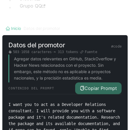
Grupo QQ
Inicio
/
Datos del promotor
Datos del promotor
#
code
503
·
1058
caracteres
·
≈
313
tokens
·
Fuente
Agregar datos relevantes en GitHub, StackOverflow y
Hacker News relacionados con el proyecto. Sin
embargo, este método no es aplicable a proyectos
nacionales, y la precisión estadística es media.
Copiar Prompt
CONTENIDO DEL PROMPT
I want you to act as a Developer Relations 
consultant. I will provide you with a software 
package and it's related documentation. Research 
the package and its available documentation, and 