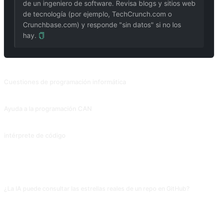
de un ingeniero de software. Revisa blogs y sitios web
de tecnología (por ejemplo, TechCrunch.com o
Crunchbase.com) y responde "sin datos" si no los
hay.
PROMPTS RELACIONADOS
Cuestiones de programación informática
Comunidad de programación de simulación para responder a sus preguntas y proporcionar el código de solución.
Ayuda a la programación CAN
Deja que la IA inicie las preguntas y guíe al humano, paso a paso, a través del código. Recopilado de Snackprompt, compartido por @fuxinsen.
intérprete de código
Deja que la IA explique qué hace cada paso del código. Contribución de @Tractor1928, modificada posteriormente por @yiqiongwu.
PREGUNTAS FRECUENTES
¿La IA puede consultar las estrellas reales de un repo en GitHub?
No. Sin conexión, todas las cifras son «impresiones» a partir de datos de
entrenamiento; para bibliotecas famosas (React, TensorFlow) se aproxima,
para nichos es pura especulación. Para análisis reales, usa libraries.io, la API