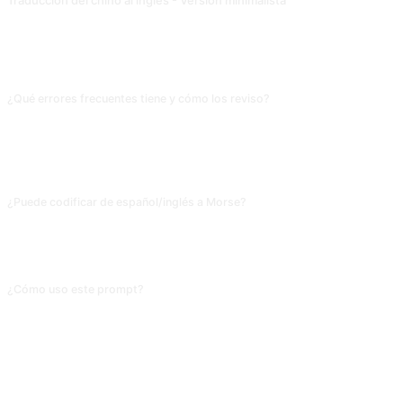
Traducción del chino al inglés - Versión minimalista
Aviso de traductor que ahorra tokens para la plataforma de traducción basada en la API ChatGPT. Contribución de @Qizhen-Yang.
PREGUNTAS FRECUENTES
¿Qué errores frecuentes tiene y cómo los reviso?
La IA confunde con frecuencia la proporción entre punto y raya en Morse («·-
·») o toma los 7 espacios entre palabras como los 3 espacios entre letras, lo
que revuelve la traducción. Antes de enviar, unifica los símbolos y, si es
complejo, verifica en un decodificador Morse especializado.
¿Puede codificar de español/inglés a Morse?
Sí, cambia a «I want you to act as a Morse code encoder». Ten en cuenta que
Morse solo cubre 26 letras y 10 dígitos; cualquier carácter especial o tilde
debe mapearse antes a una forma básica.
¿Cómo uso este prompt?
Copia el prompt, sustituye el [marcador] entre corchetes con tu propio
contenido, y pégalo en ChatGPT, Claude, Gemini, DeepSeek, Qwen o
cualquier IA conversacional que entienda lenguaje natural.
COMPARTIR