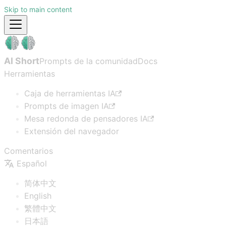
Skip to main content
AI Short
Prompts de la comunidad
Docs
Herramientas
Caja de herramientas IA
Prompts de imagen IA
Mesa redonda de pensadores IA
Extensión del navegador
Comentarios
Español
简体中文
English
繁體中文
日本語