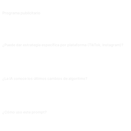
Redacte un plan de empresa en formato markdown en torno a los objetivos del plan.
Programa publicitario
Para la promoción de productos, elabore programas publicitarios que incluyan el público objetivo, los eslóganes y los canales de promoción.
PREGUNTAS FRECUENTES
¿Puede dar estrategia específica por plataforma (TikTok, Instagram)?
Sí, pero hay que indicarlo: «solo para Instagram, considerando que el
algoritmo favorece Reels y carruseles con hashtags». Sin plataforma, dará
consejos genéricos (publica más, interactúa, analiza métricas), poco útiles
para operativa real.
¿La IA conoce los últimos cambios de algoritmo?
No. Los algoritmos cambian cada mes y los datos de entrenamiento tienen 6-
12 meses de retraso. Usa la IA para marcos de contenido; para entender
preferencias actuales mira comunicados oficiales y datos reales de alcance,
no te fíes de lo que llama «últimas tendencias».
¿Cómo uso este prompt?
Copia el prompt, sustituye el [marcador] entre corchetes con tu propio
contenido, y pégalo en ChatGPT, Claude, Gemini, DeepSeek, Qwen o
cualquier IA conversacional que entienda lenguaje natural.