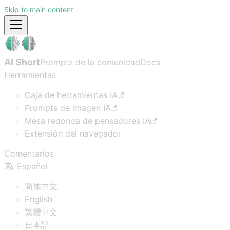
Skip to main content
AI Short
Prompts de la comunidad
Docs
Herramientas
Caja de herramientas IA
Prompts de imagen IA
Mesa redonda de pensadores IA
Extensión del navegador
Comentarios
Español
简体中文
English
繁體中文
日本語