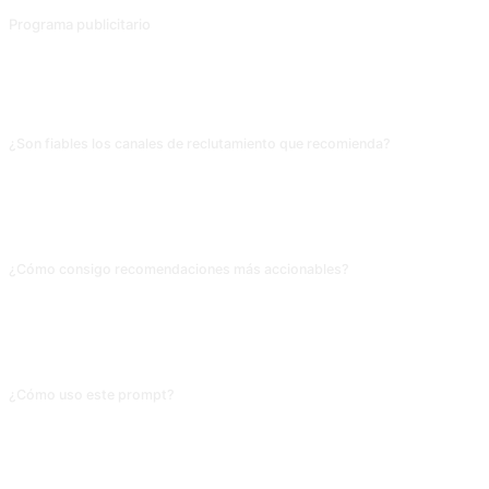
Programa publicitario
Para la promoción de productos, elabore programas publicitarios que incluyan el público objetivo, los eslóganes y los canales de promoción.
PREGUNTAS FRECUENTES
¿Son fiables los canales de reclutamiento que recomienda?
Los grandes canales (LinkedIn, Indeed, Glassdoor) son correctos; las
comunidades verticales (metaverso, trading cuantitativo) necesitas
complementarlas. Para reclutamiento real, parte de sus consejos generales y
pregunta a referentes del sector dónde buscar; el resultado mejora mucho.
¿Cómo consigo recomendaciones más accionables?
Dale restricciones concretas: «coste de contratación por persona 3000,
plazo de 1 mes, rol escaso». Con límites, la IA excluye canales caros
(headhunters) y se centra en referidos o comunidades técnicas de mejor
relación coste-beneficio.
¿Cómo uso este prompt?
Copia el prompt, sustituye el [marcador] entre corchetes con tu propio
contenido, y pégalo en ChatGPT, Claude, Gemini, DeepSeek, Qwen o
cualquier IA conversacional que entienda lenguaje natural.