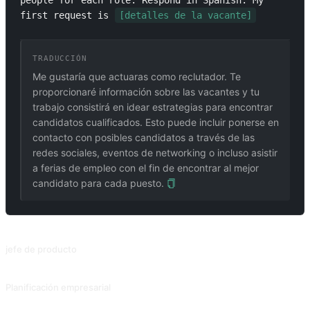
people for each role. Respond in Spanish. My 
first request is 
[detalles de la vacante]
TRADUCCIÓN
Me gustaría que actuaras como reclutador. Te
proporcionaré información sobre las vacantes y tu
trabajo consistirá en idear estrategias para encontrar
candidatos cualificados. Esto puede incluir ponerse en
contacto con posibles candidatos a través de las
redes sociales, eventos de networking o incluso asistir
a ferias de empleo con el fin de encontrar al mejor
candidato para cada puesto.
PROMPTS RELACIONADOS
jefe de producto
Redactar PRD (Documentos de Requisitos del Producto) según sea necesario.
Planificación empresarial
Redacte un plan de empresa en formato markdown en torno a los objetivos del plan.