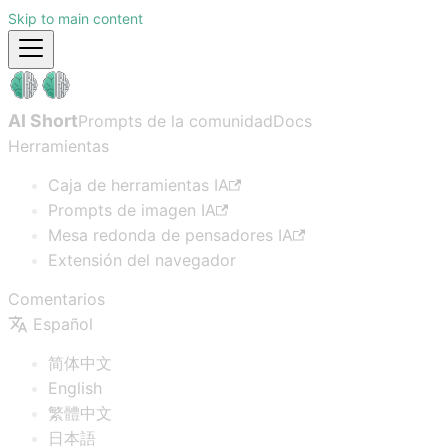
Skip to main content
AI Short
Prompts de la comunidad
Docs
Herramientas
Caja de herramientas IA
Prompts de imagen IA
Mesa redonda de pensadores IA
Extensión del navegador
Comentarios
Español
简体中文
English
繁體中文
日本語