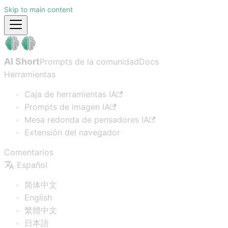
Skip to main content
AI Short
Prompts de la comunidad
Docs
Herramientas
Caja de herramientas IA
Prompts de imagen IA
Mesa redonda de pensadores IA
Extensión del navegador
Comentarios
Español
简体中文
English
繁體中文
日本語