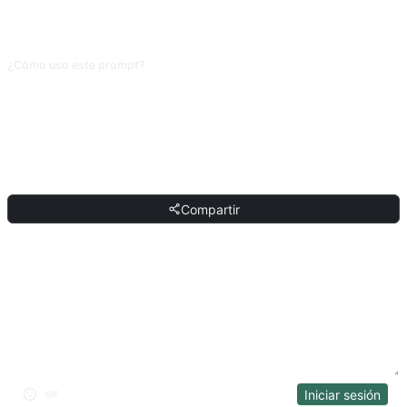
«ninguna de las dos encaja; mi situación se parece más a X» y deja que la IA
relance otra ronda. No fuerces la elección; hacerlo desvía el diagnóstico.
¿Cómo uso este prompt?
Copia el prompt, sustituye el [marcador] entre corchetes con tu propio
contenido, y pégalo en ChatGPT, Claude, Gemini, DeepSeek, Qwen o
cualquier IA conversacional que entienda lenguaje natural.
COMPARTIR
Compartir
DISCUSIÓN
Iniciar sesión