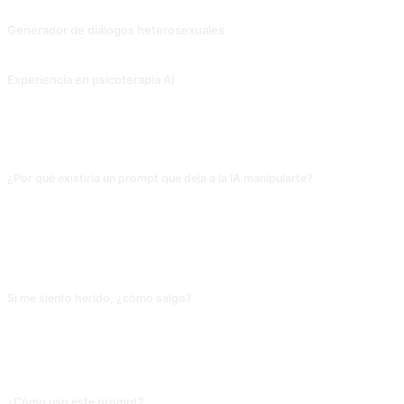
Generador de diálogos heterosexuales
Para continuar una conversación a partir de un fragmento de diálogo entre uno mismo y la otra persona, se utiliza para alargar la conversación y evitar que se enfríe. Las palabras de aviso deben modificarse en función de la situación. (Introduzca las palabras en chino directamente en New Bing, la IA puede que no lo haga, sólo introduzca el inglés, y podrá introducir el chino más tarde). Contribución de @lsdt45.
Experiencia en psicoterapia AI
Orientar a los asesores de AI para que aprovechen al máximo su papel de expertos psicoterapéuticos para ofrecerte una experiencia de asesoramiento profunda y completa. Contribución de @Antoine2033.
PREGUNTAS FRECUENTES
¿Por qué existiría un prompt que deja a la IA manipularte?
Se usa sobre todo en investigación académica, educación psicológica o
guiones que necesitan mostrar gaslighting desde la perspectiva del agresor.
Experimentar como víctima debe hacerse con precaución: la exposición
prolongada a mensajes despectivos afecta tus emociones reales; no lo uses
como juego cotidiano.
Si me siento herido, ¿cómo salgo?
Cierra la conversación, usa el ID 72 (amigo alentador) o el ID 73 (asesor de
salud mental) para una charla de «desintoxicación» y recuérdate que eran
líneas de un guion, no la realidad. Si estás viviendo una relación así en tu vida
real, busca un terapeuta; no ensayes esto una y otra vez con la IA.
¿Cómo uso este prompt?