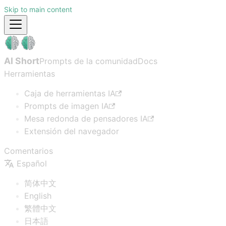
Skip to main content
AI Short
Prompts de la comunidad
Docs
Herramientas
Caja de herramientas IA
Prompts de imagen IA
Mesa redonda de pensadores IA
Extensión del navegador
Comentarios
Español
简体中文
English
繁體中文
日本語