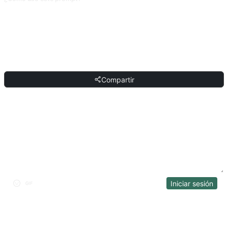
Copia el prompt, sustituye el [marcador] entre corchetes con tu propio
contenido, y pégalo en ChatGPT, Claude, Gemini, DeepSeek, Qwen o
cualquier IA conversacional que entienda lenguaje natural.
COMPARTIR
Compartir
DISCUSIÓN
Iniciar sesión