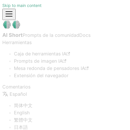
Skip to main content
AI Short
Prompts de la comunidad
Docs
Herramientas
Caja de herramientas IA
Prompts de imagen IA
Mesa redonda de pensadores IA
Extensión del navegador
Comentarios
Español
简体中文
English
繁體中文
日本語