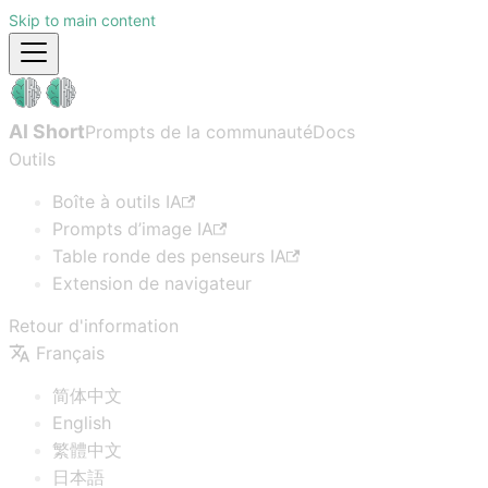
Skip to main content
AI Short
Prompts de la communauté
Docs
Outils
Boîte à outils IA
Prompts d’image IA
Table ronde des penseurs IA
Extension de navigateur
Retour d'information
Français
简体中文
English
繁體中文
日本語