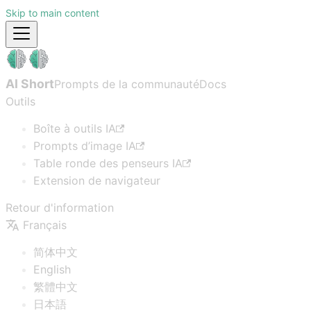
Skip to main content
AI Short
Prompts de la communauté
Docs
Outils
Boîte à outils IA
Prompts d’image IA
Table ronde des penseurs IA
Extension de navigateur
Retour d'information
Français
简体中文
English
繁體中文
日本語