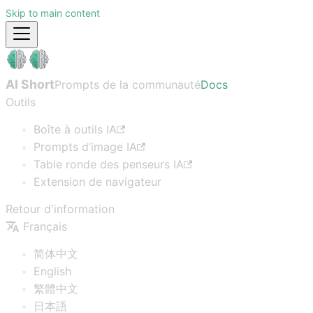
Skip to main content
AI Short
Prompts de la communauté
Docs
Outils
Boîte à outils IA
Prompts d’image IA
Table ronde des penseurs IA
Extension de navigateur
Retour d'information
Français
简体中文
English
繁體中文
日本語