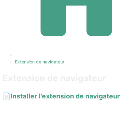
Extension de navigateur
Extension de navigateur
📄️
Installer l'extension de navigateur
Accédez aux prompts AiShort depuis la barre latérale, la fenêtre
contextuelle ou une fenêtre indépendante du navigateur, à côté
de ChatGPT, Gemini et Claude. Installation en un clic sur Chrome,
Edge et Firefox.