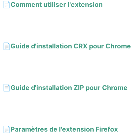
📄️
Comment utiliser l'extension
Maîtrisez l'extension navigateur AI Short ! Activez la barre latérale
et appelez votre bibliothèque de prompts d'un seul raccourci
Alt+Shift+S.
📄️
Guide d'installation CRX pour Chrome
Installez manuellement l'extension AI Short via un fichier CRX :
activez le mode développeur, puis glissez-déposez. Solutions aux
problèmes courants incluses.
📄️
Guide d'installation ZIP pour Chrome
Installez l'extension AI Short dans Chrome via un fichier ZIP :
décompressez puis glissez le dossier dans la page des
extensions. Solution alternative quand le CRX n'est pas installable.
📄️
Paramètres de l'extension Firefox