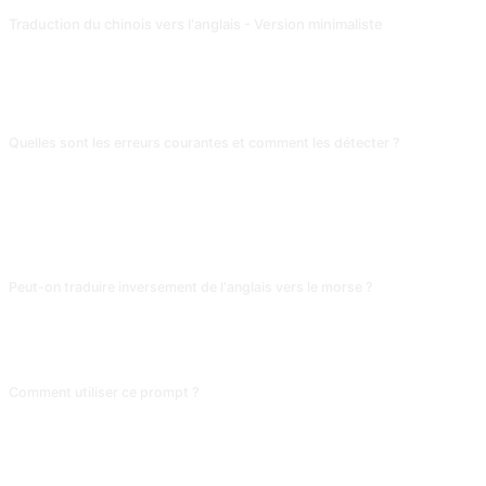
Traduction du chinois vers l'anglais - Version minimaliste
Invite de traduction économisant des jetons pour la plateforme de traduction ChatGPT construite sur l'API. Contribution de @Qizhen-Yang.
FAQ
Quelles sont les erreurs courantes et comment les détecter ?
L'IA confond le plus souvent les longueurs de séparateurs (longs vs courts)
dans les « · - · » ou interprète un espace de 7 unités entre mots comme 3
unités entre lettres, et la traduction part en vrille. Vérifie l'uniformité des
symboles en entrée ; pour du morse complexe, recoupe avec un site de
décodage dédié.
Peut-on traduire inversement de l'anglais vers le morse ?
Oui, passe à « I want you to act as a Morse code encoder ». Note que le
morse ne couvre que 26 lettres et 10 chiffres ; le chinois ou les symboles
spéciaux doivent d'abord être convertis en mots anglais.
Comment utiliser ce prompt ?
Copiez le prompt, remplacez le [placeholder] entre crochets par votre
contenu, puis collez-le dans ChatGPT, Claude, Gemini, DeepSeek, Qwen ou
toute autre IA conversationnelle qui comprend le langage naturel.