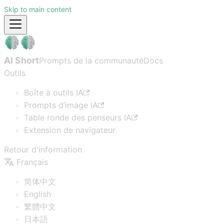
Skip to main content
AI Short
Prompts de la communauté
Docs
Outils
Boîte à outils IA
Prompts d’image IA
Table ronde des penseurs IA
Extension de navigateur
Retour d'information
Français
简体中文
English
繁體中文
日本語