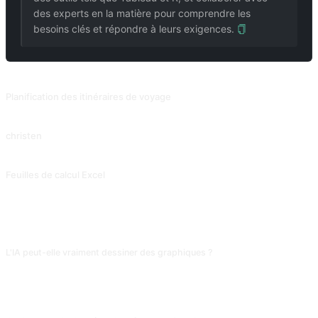
des experts en la matière pour comprendre les
besoins clés et répondre à leurs exigences.
PROMPTS ASSOCIÉS
Planification des itinéraires de voyage
Planification sommaire en fonction de la destination du voyage, du budget, du temps et des besoins. Contribution de @suaifu.
christen
Choisissez pour votre enfant un prénom riche de sens et inspirez-vous des anciens classiques.
Feuilles de calcul Excel
Feuille Excel
FAQ
L'IA peut-elle vraiment dessiner des graphiques ?
Pas directement, mais elle génère du code matplotlib, plotly ou D3.js. Colle
tes données et demande « écris un script matplotlib pour tracer la tendance
de ces données », puis exécute en local sous Python.