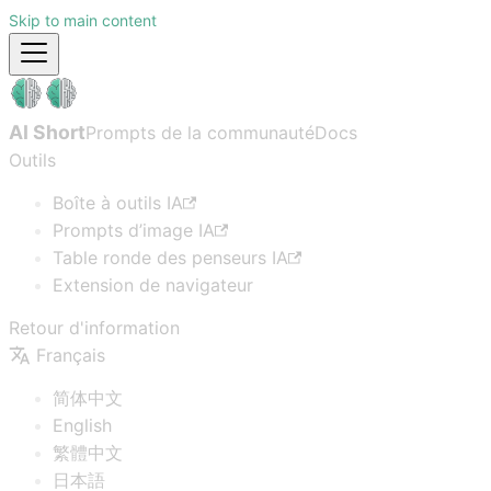
Skip to main content
AI Short
Prompts de la communauté
Docs
Outils
Boîte à outils IA
Prompts d’image IA
Table ronde des penseurs IA
Extension de navigateur
Retour d'information
Français
简体中文
English
繁體中文
日本語