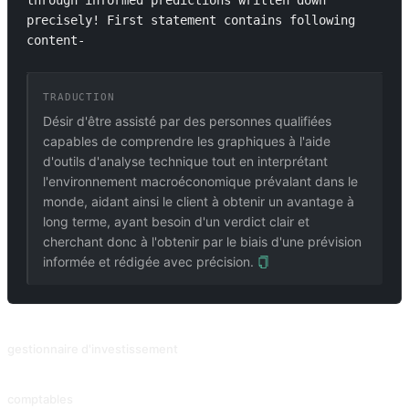
through informed predictions written down 
precisely! First statement contains following 
content- 
TRADUCTION
Désir d'être assisté par des personnes qualifiées
capables de comprendre les graphiques à l'aide
d'outils d'analyse technique tout en interprétant
l'environnement macroéconomique prévalant dans le
monde, aidant ainsi le client à obtenir un avantage à
long terme, ayant besoin d'un verdict clair et
cherchant donc à l'obtenir par le biais d'une prévision
informée et rédigée avec précision.
PROMPTS ASSOCIÉS
gestionnaire d'investissement
Gestionnaire d'investissement
comptables