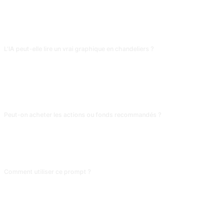
Comptable
FAQ
L'IA peut-elle lire un vrai graphique en chandeliers ?
Seuls les modèles multimodaux (comme ChatGPT, Claude, Gemini,
DeepSeek) peuvent. Mais son « analyse » technique reproduit des schémas
vus à l'entraînement, sans données temps réel : la lecture des tendances
récentes peut être déconnectée du marché. À consulter comme piste, pas
comme base de décision.
Peut-on acheter les actions ou fonds recommandés ?
Surtout pas. L'IA ne prévoit pas le marché ; ses « recommandations »
s'appuient sur d'anciennes données, l'actif peut avoir chuté ou disparu. Pour
investir, base-toi sur des données réelles et des analyses professionnelles ;
l'IA convient à la vulgarisation sectorielle et à la compréhension de concepts.
Comment utiliser ce prompt ?
Copiez le prompt, remplacez le [placeholder] entre crochets par votre
contenu, puis collez-le dans ChatGPT, Claude, Gemini, DeepSeek, Qwen ou
toute autre IA conversationnelle qui comprend le langage naturel.