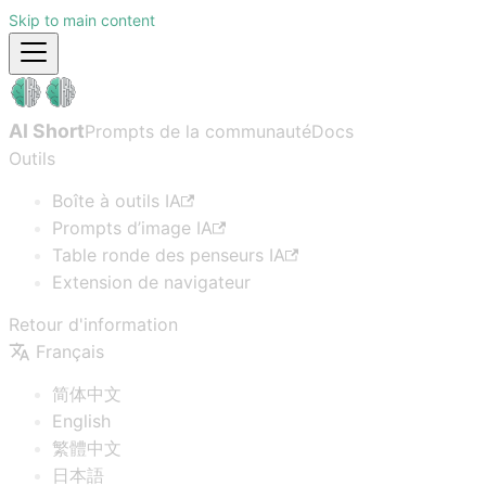
Skip to main content
AI Short
Prompts de la communauté
Docs
Outils
Boîte à outils IA
Prompts d’image IA
Table ronde des penseurs IA
Extension de navigateur
Retour d'information
Français
简体中文
English
繁體中文
日本語