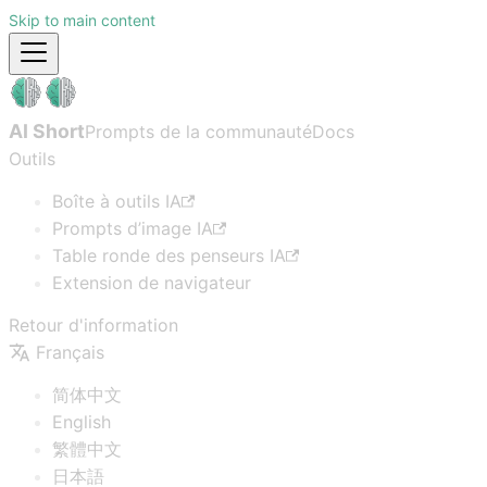
Skip to main content
AI Short
Prompts de la communauté
Docs
Outils
Boîte à outils IA
Prompts d’image IA
Table ronde des penseurs IA
Extension de navigateur
Retour d'information
Français
简体中文
English
繁體中文
日本語