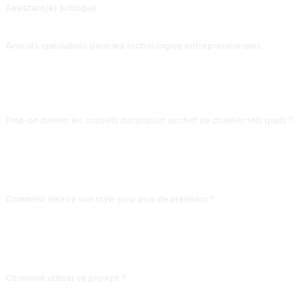
Assistant(e) juridique
Contribution de @zhaoxJJ faisant référence au mot clé de Roy Cohnxj 'Mr Ray Lewis - V2.6.2'.
Avocats spécialisés dans les technologies entrepreneuriales
Produire des projets d'accords et de contrats selon les besoins.
FAQ
Peut-on donner les conseils décoration au chef de chantier tels quels ?
Non. L'IA traite la palette et le plan d'ameublement, mais ignore totalement la
portance des murs, le cheminement électrique, l'étanchéité. Utilise-la comme
inspiration de design ; les plans d'exécution et le budget doivent passer par
un architecte d'intérieur ou un ingénieur.
Comment décrire son style pour plus de précision ?
Fournis 3 à 5 descriptions d'images de référence (couleurs, matières,
ambiance) + dimensions réelles + budget. « Moderne minimaliste » donne un
showroom IKEA ; avec tes préférences (bois brut, pas de tons froids, présence
d'un chat), tu obtiens du sur-mesure.
Comment utiliser ce prompt ?
Copiez le prompt, remplacez le [placeholder] entre crochets par votre
contenu, puis collez-le dans ChatGPT, Claude, Gemini, DeepSeek, Qwen ou