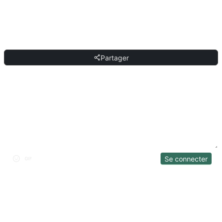
toute autre IA conversationnelle qui comprend le langage naturel.
PARTAGER
Partager
DISCUSSION
Se connecter