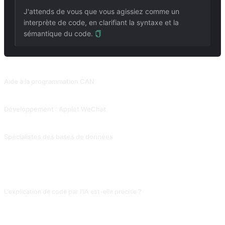
J'attends de vous que vous agissiez comme un
interprète de code, en clarifiant la syntaxe et la
sémantique du code.
PROMPTS ASSOCIÉS
Aide à la programmation CAN
Laissez l'IA poser des questions et guider l'humain, étape par étape, à travers le code. Collectionné à partir de Snackprompt, partagé par @fuxinsen.
Développement : Applet WeChat
Aide au développement de l'applet WeChat. Contribution de @gandli.
Spécialistes des bases de données
Répondre à des questions relatives à SQL, ou produire des instructions SQL standard. Contribution de @lovedworking.
FAQ
L'explication de code par l'IA est-elle précise ?
Sur les usages standards des langages majeurs, oui ; sur la « magie » des
frameworks (internals des hooks React, N+1 de Django ORM), elle simplifie
ou se trompe. Après une explication critique, recoupe avec la documentation