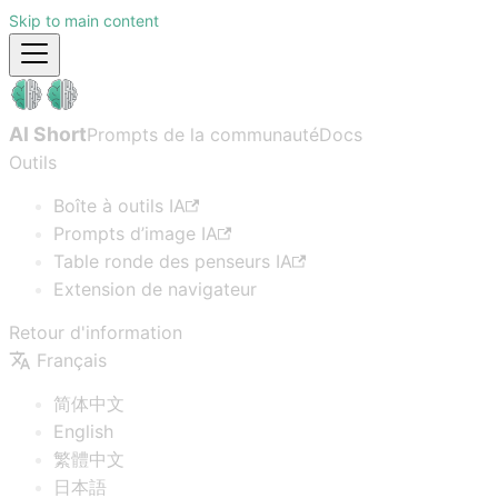
Skip to main content
AI Short
Prompts de la communauté
Docs
Outils
Boîte à outils IA
Prompts d’image IA
Table ronde des penseurs IA
Extension de navigateur
Retour d'information
Français
简体中文
English
繁體中文
日本語