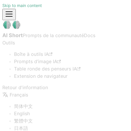
Skip to main content
AI Short
Prompts de la communauté
Docs
Outils
Boîte à outils IA
Prompts d’image IA
Table ronde des penseurs IA
Extension de navigateur
Retour d'information
Français
简体中文
English
繁體中文
日本語