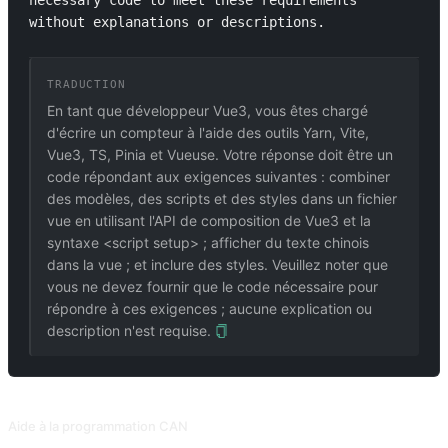
necessary code to meet these requirements 
without explanations or descriptions.
TRADUCTION
En tant que développeur Vue3, vous êtes chargé
d'écrire un compteur à l'aide des outils Yarn, Vite,
Vue3, TS, Pinia et Vueuse. Votre réponse doit être un
code répondant aux exigences suivantes : combiner
des modèles, des scripts et des styles dans un fichier
vue en utilisant l'API de composition de Vue3 et la
syntaxe <script setup> ; afficher du texte chinois
dans la vue ; et inclure des styles. Veuillez noter que
vous ne devez fournir que le code nécessaire pour
répondre à ces exigences ; aucune explication ou
description n'est requise.
PROMPTS ASSOCIÉS
Aide à la programmation CAN
Laissez l'IA poser des questions et guider l'humain, étape par étape, à travers le code. Collectionné à partir de Snackprompt, partagé par @fuxinsen.