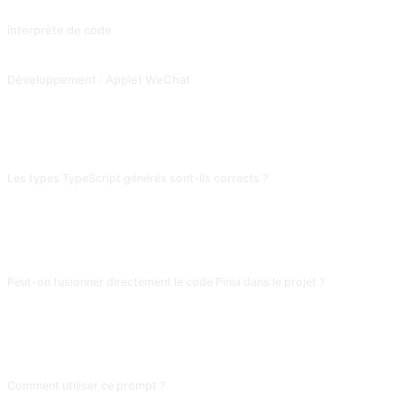
interprète de code
Laissez l'IA expliquer ce que fait chaque étape du code. Contribution de @Tractor1928, modifiée ensuite par @yiqiongwu.
Développement : Applet WeChat
Aide au développement de l'applet WeChat. Contribution de @gandli.
FAQ
Les types TypeScript générés sont-ils corrects ?
Les types simples (Props, emits, ref) sont corrects ; les génériques et les types
utilitaires avancés (ConditionalType, Mapped) se trompent souvent. Après
réception, vérifie avec tsc ou Volar ; certaines écritures compilent mais sont
sémantiquement fausses.
Peut-on fusionner directement le code Pinia dans le projet ?
La définition des stores est utilisable ; pour la persistance (pinia-plugin-
persistedstate) ou les appels inter-stores, l'IA s'écarte souvent des
conventions. Utilise-la comme base et aligne sur la structure de store de ton
projet, sinon tu pollues l'architecture.
Comment utiliser ce prompt ?