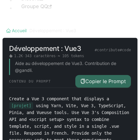
Groupe QQ
Accueil
/
Développement : Vue3
Développement : Vue3
#
contribute
#
code
1.2K
·
343
caractères
·
≈
105
tokens
Aide au développement de Vue3. Contribution de
@gandli.
Copier le Prompt
CONTENU DU PROMPT
Create a Vue 3 component that displays a 
[projet]
 using Yarn, Vite, Vue 3, TypeScript, 
Pinia, and Vueuse tools. Use Vue 3's Composition 
API and <script setup> syntax to combine 
template, script, and style in a single .vue 
file. Respond in French. Provide only the 