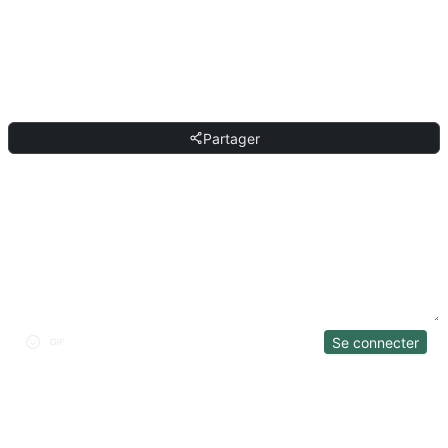
Copiez le prompt, remplacez le [placeholder] entre crochets par votre
contenu, puis collez-le dans ChatGPT, Claude, Gemini, DeepSeek, Qwen ou
toute autre IA conversationnelle qui comprend le langage naturel.
PARTAGER
Partager
DISCUSSION
Se connecter