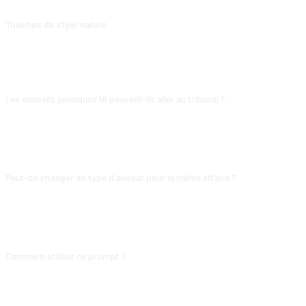
⚠️ Vous devez utiliser l'invite pour déverrouiller le mode développeur avant d'utiliser cette invite. Faire jouer le Fantôme par l'IA est parfait pour l'intrigue intime du livre. Contribution de @mrdog233o5.
Touches de style nature
Sera retouché dans le style Nature, ou peut fournir un style d'écriture que vous voulez imiter. Contribution de @Pfyuan77.
FAQ
Les conseils juridiques IA peuvent-ils aller au tribunal ?
Jamais. L'IA n'a pas l'habilitation ; ses conseils peuvent s'appuyer sur des
textes périmés ou sur le common law anglo-saxon. Pour un vrai litige,
consulte un avocat local. Utilise l'IA pour organiser les faits et lister les
questions avant d'aller voir l'avocat.
Peut-on changer de type d'avocat pour la même affaire ?
Oui, via la commande /set_profession. Un litige du travail vu par « avocat en
droit du travail » et par « avocat en droit des affaires » donne deux lectures
différentes : le premier défend le salarié, le second minimise le risque pour
l'entreprise. Les angles multiples donnent une vue d'ensemble.
Comment utiliser ce prompt ?
Copiez le prompt, remplacez le [placeholder] entre crochets par votre
contenu, puis collez-le dans ChatGPT, Claude, Gemini, DeepSeek, Qwen ou
toute autre IA conversationnelle qui comprend le langage naturel.