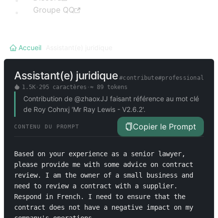
Groupe QQ
Accueil
/
Assistant(e) juridique
Assistant(e) juridique
#
contribute
#
professional
1.5K
·
295
caractères
·
≈
89
tokens
Contribution de @zhaoxJJ faisant référence au mot clé
de Roy Cohnxj 'Mr Ray Lewis - V2.6.2'.
Copier le Prompt
CONTENU DU PROMPT
Based on your experience as a senior lawyer, 
please provide me with some advice on contract 
review. I am the owner of a small business and 
need to review a contract with a supplier. 
Respond in French. I need to ensure that the 
contract does not have a negative impact on my 