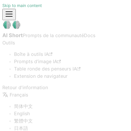
Skip to main content
AI Short
Prompts de la communauté
Docs
Outils
Boîte à outils IA
Prompts d’image IA
Table ronde des penseurs IA
Extension de navigateur
Retour d'information
Français
简体中文
English
繁體中文
日本語