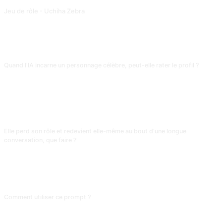
Jeu de rôle - Uchiha Zebra
Contribution de @FOX.
FAQ
Quand l'IA incarne un personnage célèbre, peut-elle rater le profil ?
Plus un personnage est connu, plus la restitution est fidèle (Harry Potter,
Socrate). Pour les personnages confidentiels ou issus de romans web, l'IA
glisse souvent vers des réponses génériques. Avant de démarrer, demande-
lui « résume en une phrase le tempérament central de ce personnage » et
corrige-la avant de commencer vraiment.
Elle perd son rôle et redevient elle-même au bout d'une longue
conversation, que faire ?
Oui, fréquent après 15 à 20 tours. Prévention : toutes les 10 répliques,
rappelle « souviens-toi que tu es X, garde son ton » ; ou rédige une « fiche
personnage » avec les traits clés et recolle-la. C'est un entretien obligatoire
dans tout jeu de rôle long.
Comment utiliser ce prompt ?
Copiez le prompt, remplacez le [placeholder] entre crochets par votre
contenu, puis collez-le dans ChatGPT, Claude, Gemini, DeepSeek, Qwen ou