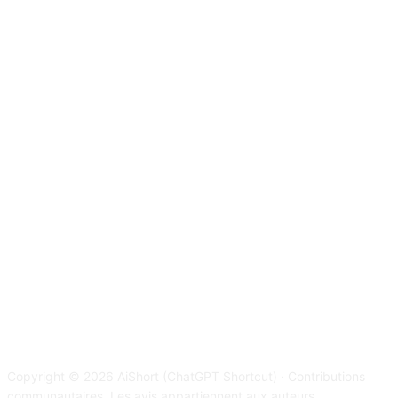
Copyright © 2026 AiShort (ChatGPT Shortcut) · Contributions
communautaires. Les avis appartiennent aux auteurs.