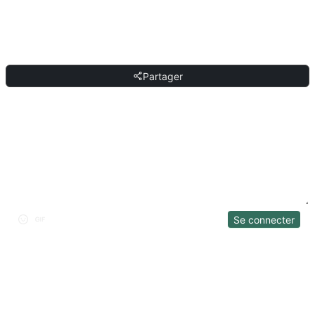
toute autre IA conversationnelle qui comprend le langage naturel.
PARTAGER
Partager
DISCUSSION
Se connecter