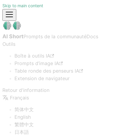
Skip to main content
AI Short
Prompts de la communauté
Docs
Outils
Boîte à outils IA
Prompts d’image IA
Table ronde des penseurs IA
Extension de navigateur
Retour d'information
Français
简体中文
English
繁體中文
日本語