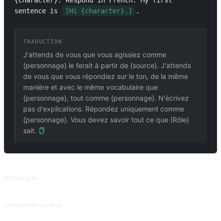
{character}. Respond in French. My first 
sentence is 
[Hi {character}.]
.
TRADUCTION
J'attends de vous que vous agissiez comme
{personnage} le ferait à partir de {source}. J'attends
de vous que vous répondiez sur le ton, de la même
manière et avec le même vocabulaire que
{personnage}, tout comme {personnage}. N'écrivez
pas d'explications. Répondez uniquement comme
{personnage}. Vous devez savoir tout ce que {Rôle}
sait.
PROMPTS ASSOCIÉS
astrologue
Lisez ce qui se passe autour de vous du point de vue d'un astrologue.
interpréter un rêve
Interprétation du rêve que vous décrivez.