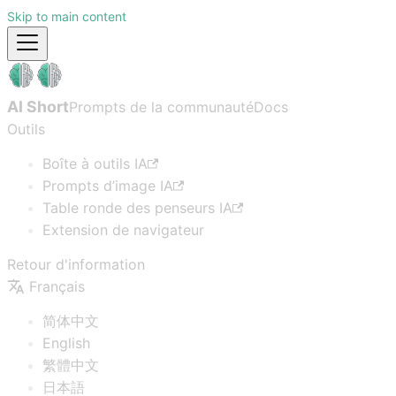
Skip to main content
AI Short
Prompts de la communauté
Docs
Outils
Boîte à outils IA
Prompts d’image IA
Table ronde des penseurs IA
Extension de navigateur
Retour d'information
Français
简体中文
English
繁體中文
日本語