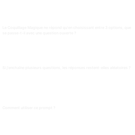
Engager un dialogue avec des personnages de films, de livres ou d'autres sources.
FAQ
Le Coquillage Magique ne répond qu'en choisissant entre 3 options, que
se passe-t-il avec une question ouverte ?
Il force la réponse dans l'une des trois options, ce qui n'a aucune valeur. Ce
prompt ne convient qu'aux questions fermées type « dois-je changer de
travail ? ». Face à une question comme « comment préparer du riz sauté aux
œufs », un « Maybe someday » n'est qu'un remplissage sans intérêt.
Si j'enchaîne plusieurs questions, les réponses restent-elles aléatoires ?
L'aléa est limité. Dans une même conversation, l'IA tend à varier les réponses
pour donner du « réalisme » ; si tu poses la même question en boucle, elle
peut basculer vers l'option la moins récemment donnée. Pour une vraie
expérience « divinatoire », ouvre une nouvelle conversation pour chaque
question.
Comment utiliser ce prompt ?
Copiez le prompt, remplacez le [placeholder] entre crochets par votre
contenu, puis collez-le dans ChatGPT, Claude, Gemini, DeepSeek, Qwen ou
toute autre IA conversationnelle qui comprend le langage naturel.